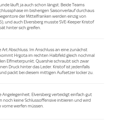
stunde läuft ja auch schon längst. Beide Teams
 Schlussphase im bisherigen Saisonverlauf durchaus
 Gegentore der Mittelfranken werden einzig von
), und auch Elversberg musste SVE-Keeper Kristof
t hinter sich greifen.
 Art Abschluss. Im Anschluss an eine zunächst
ekommt Hrgota im rechten Halbfeld gleich nochmal
den Elfmeterpunkt. Quarshie schraubt sich zwar
n Druck hinter das Leder. Kristof ist jedenfalls
und packt bei diesem mittigen Aufsetzer locker zu.
he Angelegenheit. Elversberg verteidigt einfach gut
 noch keine Schlussoffensive initiieren und wird
h vorne werfen müssen.