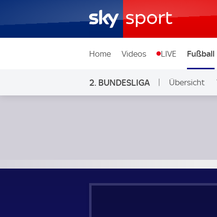
Home
Videos
LIVE
Fußball
2. BUNDESLIGA
Übersicht
Ligen & Wett
SV Elversberg - SpVgg Greuther Fürth; 2. Bundesliga