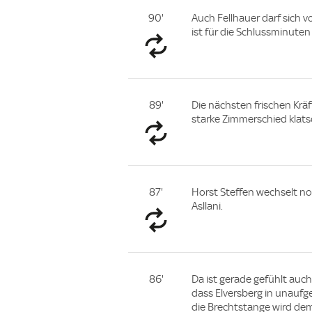
90'
Auch Fellhauer darf sich 
ist für die Schlussminuten
89'
Die nächsten frischen Kräf
starke Zimmerschied klatsc
87'
Horst Steffen wechselt no
Asllani.
86'
Da ist gerade gefühlt auch 
dass Elversberg in unaufge
die Brechtstange wird dem