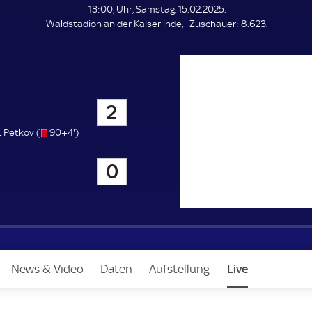
L
13:00, Uhr, Samstag, 15.02.2025.
E
Z
Waldstadion an der Kaiserlinde
Zuschauer:
8.623.
N
D
u
E
s
c
h
a
2
u
e
s
9
L Petkov (
90+4'
)
r
/
4
o
.
 Fürth
0
m
i
n
u
t
e
News & Video
Daten
Aufstellung
Live