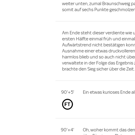
weiter unten, zumal Braunschweig pa
somit auf sechs Punkte geschmolzen
Am Ende steht dieser verdiente wie u
ersten Hälfte einmal früh und einmal
Aufwärtstrend nicht bestätigen konn
Ausnahme einer etwas druckvolleren
harmlos blieb und so auch nicht übe
verwaltete in der Folge das Ergebn
brachte den Sieg sicher über die Zeit
90'+5'
Ein etwas kurioses Ende als
90'+4'
Oh, woher kommt das denn 