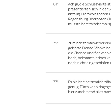
81'
Ach ja, die Schlussviertel
präsentierten sich in der
anfällig. Die zwölf späten
Regensburg überboten (16
musste bereits zehnmal spä
79'
Zumindest mal wieder eine
geklärte Freistoßflanke b
die Chance und flankt an 
hoch, bekommt jedoch keine
noch nicht eingeschlafen 
77'
Es bleibt eine ziemlich zä
genug, Fürth kann dagegen
hier zunehmend alles nac