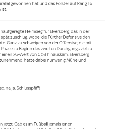
rallel gewonnen hat und das Polster auf Rang 16
 ist.
naufgeregte Heimsieg für Elversberg, das in der
 spät zuschlug, wobei die Fürther Defensive den
te. Ganz zu schweigen von der Offensive, die mit
 Phase zu Beginn des zweiten Durchgangs viel zu
r einen xG-Wert von 0,58 hinauskam. Elversberg
is zunehmend, hatte dabei nur wenig Mühe und
.
o, na ja. Schlusspfiff!
jetzt. Gab es im Fußball jemals einen