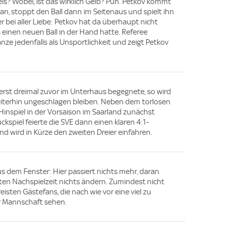
is? Wobei, ist das wirklich Gelb? Puh. Petkov kommt
ran, stoppt den Ball dann im Seitenaus und spielt ihn
er bei aller Liebe: Petkov hat da überhaupt nicht
s einen neuen Ball in der Hand hatte. Referee
ze jedenfalls als Unsportlichkeit und zeigt Petkov
rst dreimal zuvor im Unterhaus begegnete, so wird
eiterhin ungeschlagen bleiben. Neben dem torlosen
Hinspiel in der Vorsaison im Saarland zunächst
ckspiel feierte die SVE dann einen klaren 4:1-
d wird in Kürze den zweiten Dreier einfahren.
us dem Fenster: Hier passiert nichts mehr, daran
ten Nachspielzeit nichts ändern. Zumindest nicht
eisten Gästefans, die nach wie vor eine viel zu
r Mannschaft sehen.