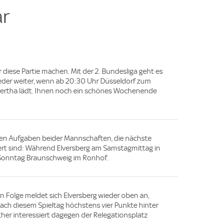
r
diese Partie machen. Mit der 2. Bundesliga geht es
eder weiter, wenn ab 20:30 Uhr Düsseldorf zum
 Hertha lädt. Ihnen noch ein schönes Wochenende
den Aufgaben beider Mannschaften, die nächste
ert sind: Während Elversberg am Samstagmittag in
 Sonntag Braunschweig im Ronhof.
in Folge meldet sich Elversberg wieder oben an,
 nach diesem Spieltag höchstens vier Punkte hinter
ther interessiert dagegen der Relegationsplatz