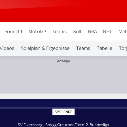
Formel 1
MotoGP
Tennis
Golf
NBA
NHL
Meh
Videos
Spielplan & Ergebnisse
Teams
Tabelle
Tor
bew.
Auf Sky
S
SPIELENDE
P
I
E
SV Elversberg - SpVgg Greuther Fürth. 2. Bundesliga.