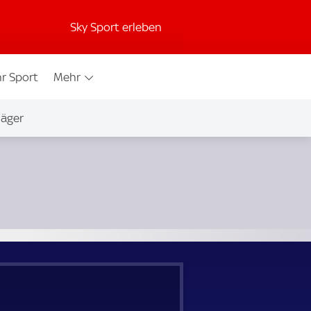
Sky Sport erleben
r Sport
Mehr
jäger