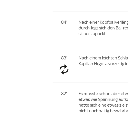
84'
Nach einer Kopfballverläng
durch, legt sich den Ball r
sicher zupackt.
83'
Nach einem leichten Schla
Kapitän Hrgota vorzeitig 
82'
Es müsste schon aber etwa
etwas wie Spannung aufk
hatte sich eine etwas zie
nicht nachhaltig bewahrhe