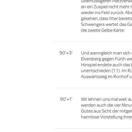
überflüssigeren Platzverwe
an ein Zuspiel nicht mehr 
wieder ins Feld zurück. Ab
gesehen, dass Itter bereit
Schwengers wertet das Gan
die zweite Gelbe Karte.
90'+3'
Und wenngleich man sich e
Elversberg gegen Fürth w
Hinspiel endete auch das 
unentschieden (1:1). Im Rü
Auswärtssieg im Ronhof un
90'+1'
Wir lehnen uns mal weit a
werden auch die vier Minu
Gutes aus Sicht der mitger
harmlose Vorstellung ihre