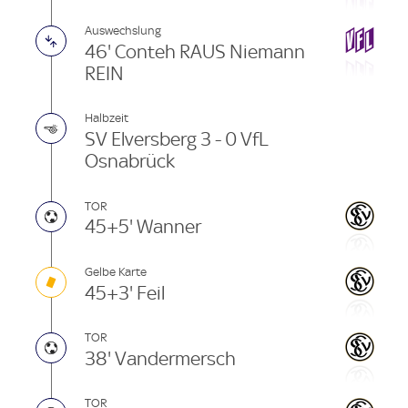
Auswechslung
46' Conteh RAUS Niemann
REIN
Halbzeit
SV Elversberg 3 - 0 VfL
Osnabrück
TOR
45+5' Wanner
Gelbe Karte
45+3' Feil
TOR
38' Vandermersch
TOR