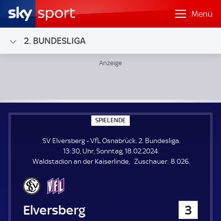
Menü
2. BUNDESLIGA
SV Elversberg - VfL Osnabrück; 2. Bundesliga
S
SPIELENDE
P
I
SV Elversberg - VfL Osnabrück. 2. Bundesliga.
E
L
13:30, Uhr, Sonntag, 18.02.2024.
E
Z
Waldstadion an der Kaiserlinde
Zuschauer:
8.026.
N
D
u
E
s
c
h
SV Elversberg
3
a