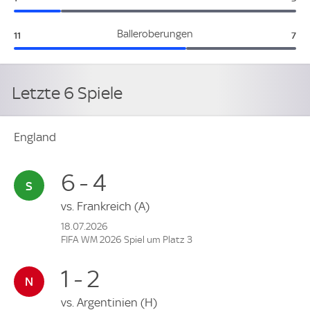
England:
Deu
Balleroberungen
11
7
Letzte 6 Spiele
England
6 - 4
vs.
Frankreich
(A)
18.07.2026
FIFA WM 2026 Spiel um Platz 3
1 - 2
vs.
Argentinien
(H)