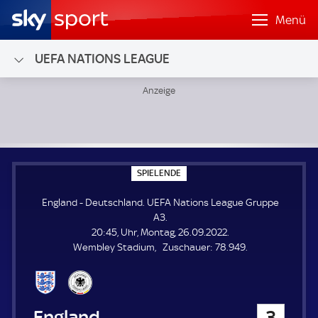
Menü
UEFA NATIONS LEAGUE
England - Deutschland; UEFA Nations League Gruppe A3
S
SPIELENDE
P
I
England - Deutschland. UEFA Nations League Gruppe
E
L
A3.
E
20:45, Uhr, Montag, 26.09.2022.
N
D
Z
Wembley Stadium
Zuschauer:
78.949.
E
u
s
c
h
England
3