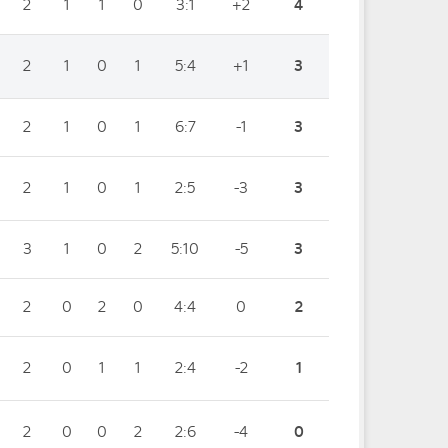
2
1
1
0
3:1
+2
4
2
1
0
1
5:4
+1
3
2
1
0
1
6:7
-1
3
2
1
0
1
2:5
-3
3
3
1
0
2
5:10
-5
3
2
0
2
0
4:4
0
2
2
0
1
1
2:4
-2
1
2
0
0
2
2:6
-4
0