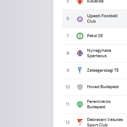
Kisvárda
5
Ujpesti Football
6
Club
Paksi SE
7
Nyiregyhaza
8
Spartacus
Zalaegerszegi TE
9
Hoved Budapest
10
Ferencvaros
11
Budapest
Debreceni Vasutas
12
Sport Club