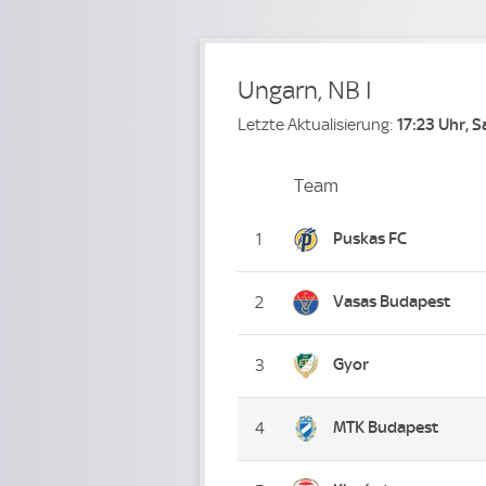
Ungarn, NB I
Letzte Aktualisierung:
17:23 Uhr, 
Team
Team
Platz
Puskas FC
1
Vasas Budapest
2
Gyor
3
MTK Budapest
4