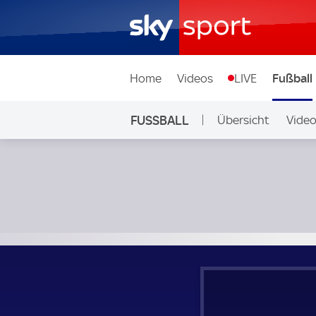
Home
Videos
LIVE
Fußball
FUSSBALL
Übersicht
Vide
Auf Sky
Ujpesti Football Club - MTK Budapest; Ungarn, NB I