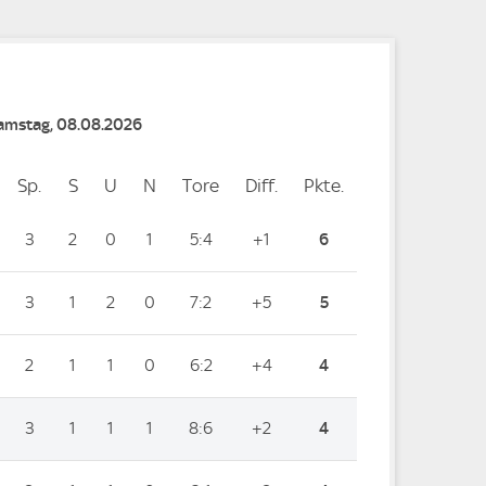
Samstag, 08.08.2026
Sp.
Spiele
S
Siege
U
Unentschieden
N
Niederlagen
Tore
Tore
Diff.
Differenz
Pkte.
Punkte
3
2
0
1
5:4
+1
6
3
1
2
0
7:2
+5
5
2
1
1
0
6:2
+4
4
3
1
1
1
8:6
+2
4