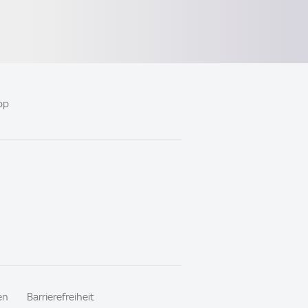
pp
en
Barrierefreiheit