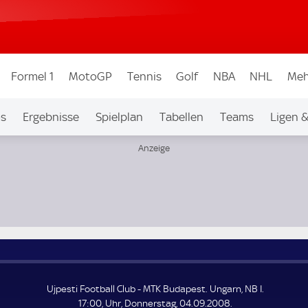
Formel 1
MotoGP
Tennis
Golf
NBA
NHL
Meh
os
Ergebnisse
Spielplan
Tabellen
Teams
Ligen 
Ujpesti Football Club - MTK Budapest. Ungarn, NB I.
17:00, Uhr, Donnerstag, 04.09.2008.