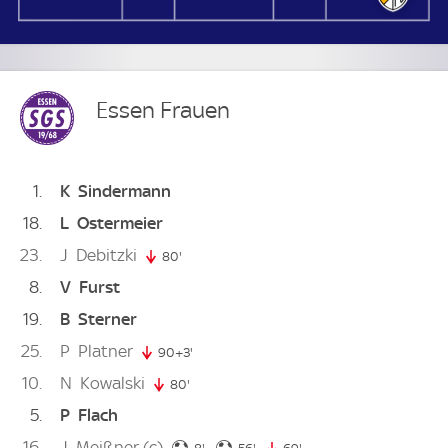
Essen Frauen
1
K
Sindermann
18
L
Ostermeier
23
J
Debitzki
80'
80. minute
8
V
Furst
19
B
Sterner
25
P
Platner
90+3'
93. minute
10
N
Kowalski
80'
80. minute
5
P
Flach
16
J
Meißner
(c)
8. minute
56. minute