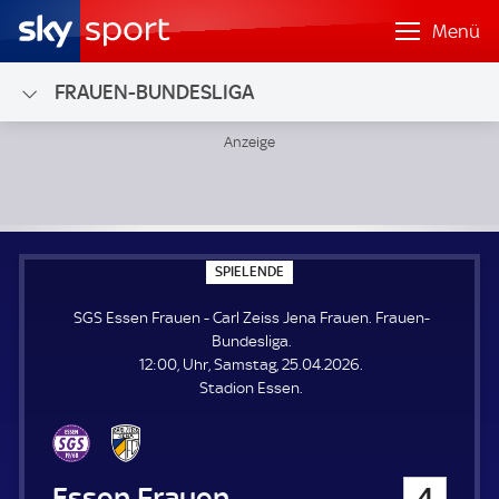
Menü
FRAUEN-BUNDESLIGA
SGS Essen Frauen - Carl Zeiss Jena Frauen; Frauen-Bundes
S
SPIELENDE
P
I
SGS Essen Frauen - Carl Zeiss Jena Frauen. Frauen-
E
L
Bundesliga.
E
12:00, Uhr, Samstag, 25.04.2026.
N
D
Stadion Essen.
E
SGS Essen Frauen
4