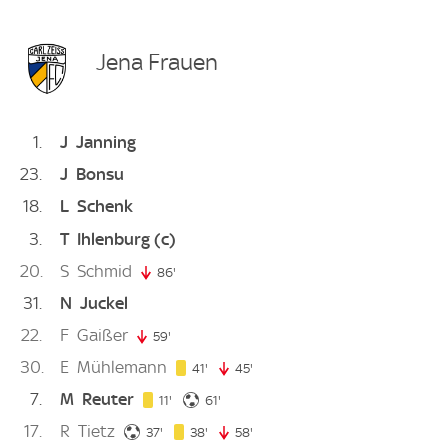
Jena Frauen
1
J
Janning
23
J
Bonsu
18
L
Schenk
3
T
Ihlenburg
(c)
20
S
Schmid
86'
86. minute
31
N
Juckel
22
F
Gaißer
59'
59. minute
30
E
Mühlemann
41. minute
41'
45'
45. minute
7
M
Reuter
11. minute
61. minute
11'
61'
17
R
Tietz
37. minute
38. minute
37'
38'
58'
58. minute