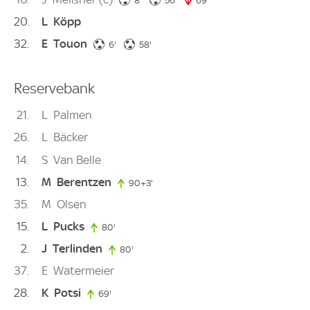
8'
56'
69'
69. minute
20
L
Köpp
32
E
Touon
6. minute
58. minute
6'
58'
Reservebank
21
L
Palmen
26
L
Bäcker
14
S
Van Belle
13
M
Berentzen
90+3'
93. minute
35
M
Olsen
15
L
Pucks
80'
80. minute
2
J
Terlinden
80'
80. minute
37
E
Watermeier
28
K
Potsi
69'
69. minute