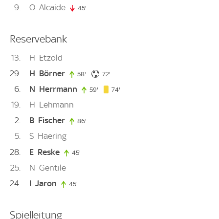
9
O
Alcaide
45'
45. minute
Reservebank
13
H
Etzold
29
H
Börner
72. minute
58'
58. minute
72'
6
N
Herrmann
74. minute
59'
59. minute
74'
19
H
Lehmann
2
B
Fischer
86'
86. minute
5
S
Haering
28
E
Reske
45'
45. minute
25
N
Gentile
24
I
Jaron
45'
45. minute
Spielleitung