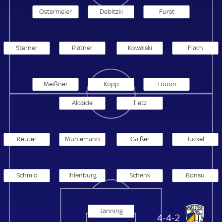
Ostermeier
Debitzki
Furst
Sterner
Platner
Kowalski
Flach
Meißner
Köpp
Touon
Alcaide
Tietz
Reuter
Mühlemann
Gaißer
Juckel
Schmid
Ihlenburg
Schenk
Bonsu
Janning
Carl Zeiss Jena Frauen
4-4-2