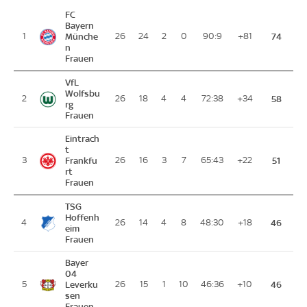
FC
Bayern
1
Münche
26
24
2
0
90:9
+81
74
n
Frauen
VfL
Wolfsbu
2
26
18
4
4
72:38
+34
58
rg
Frauen
Eintrach
t
3
Frankfu
26
16
3
7
65:43
+22
51
rt
Frauen
TSG
Hoffenh
4
26
14
4
8
48:30
+18
46
eim
Frauen
Bayer
04
5
Leverku
26
15
1
10
46:36
+10
46
sen
Frauen