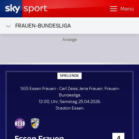
Menü
FRAUEN-BUNDESLIGA
SGS Essen Frauen - Carl Zeiss Jena Frauen; Frauen-Bundes
S
SPIELENDE
P
I
SGS Essen Frauen - Carl Zeiss Jena Frauen. Frauen-
E
L
Bundesliga.
E
12:00, Uhr, Samstag, 25.04.2026.
N
D
Stadion Essen.
E
SGS Essen Frauen
4