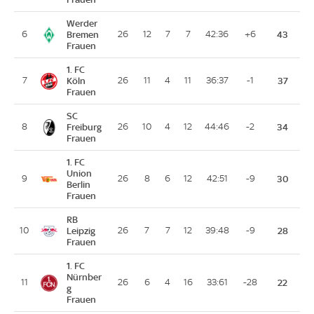
Werder
6
Bremen
26
12
7
7
42:36
+6
43
Frauen
1. FC
7
Köln
26
11
4
11
36:37
-1
37
Frauen
SC
8
Freiburg
26
10
4
12
44:46
-2
34
Frauen
1. FC
Union
9
26
8
6
12
42:51
-9
30
Berlin
Frauen
RB
10
Leipzig
26
7
7
12
39:48
-9
28
Frauen
1. FC
Nürnber
11
26
6
4
16
33:61
-28
22
g
Frauen