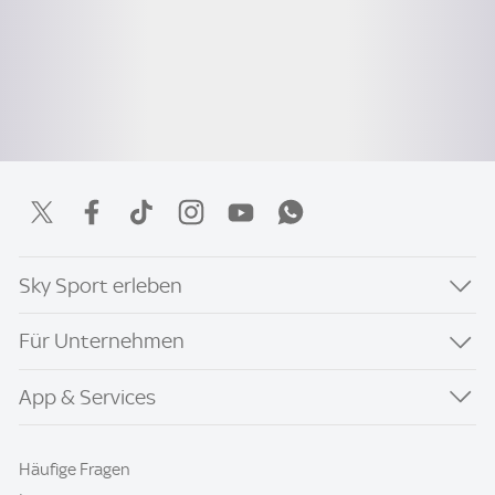
Sky Sport erleben
Für Unternehmen
App & Services
Häufige Fragen