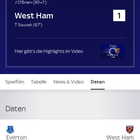
u
9
J O'Brien (
90+1'
)
e
1
West Ham
1
r
.
m
6
T Soucek (
67'
)
i
7
n
.
u
m
t
i
Hier gibt's die Highlights im Video
e
n
u
t
Clo
e
se
Spielfilm
Tabelle
News & Video
Daten
Aufstellung
Daten
Verteidigung
Everton
West Ham