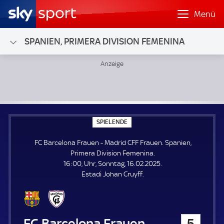
Menü
SPANIEN, PRIMERA DIVISION FEMENINA
FC Barcelona Frauen - Madrid CFF Frauen; Spanien, Primer
S
SPIELENDE
P
I
FC Barcelona Frauen - Madrid CFF Frauen. Spanien,
E
L
Primera Division Femenina.
E
16:00, Uhr, Sonntag, 16.02.2025.
N
D
Estadi Johan Cruyff.
E
FC Barcelona Frauen
5