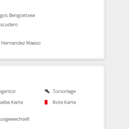
rgos Bengoetxea
Escudero
e Hernandez Maeso
igentor
Torvorlage
elbe Karte
Rote Karte
usgewechselt