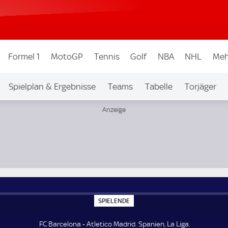
Formel 1
MotoGP
Tennis
Golf
NBA
NHL
Meh
Spielplan & Ergebnisse
Teams
Tabelle
Torjäger
S
SPIELENDE
P
I
E
FC Barcelona - Atletico Madrid. Spanien, La Liga.