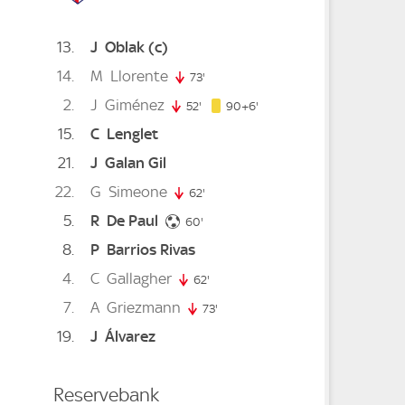
13
J
Oblak
(c)
14
M
Llorente
73'
73. minute
2
J
Giménez
96. minute
52'
52. minute
90+6'
15
C
Lenglet
21
J
Galan Gil
22
G
Simeone
62'
62. minute
5
R
De Paul
60. minute
60'
8
P
Barrios Rivas
4
C
Gallagher
inute
62'
62. minute
7
A
Griezmann
73'
73. minute
19
J
Álvarez
Reservebank