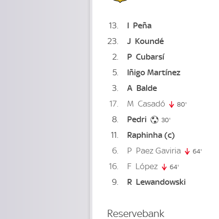
13
I
Peña
23
J
Koundé
2
P
Cubarsí
5
Iñigo Martínez
3
A
Balde
17
M
Casadó
80'
80. minute
8
Pedri
30. minute
30'
11
Raphinha
(c)
6
P
Paez Gaviria
64'
64. m
16
F
López
64'
64. minute
9
R
Lewandowski
Reservebank