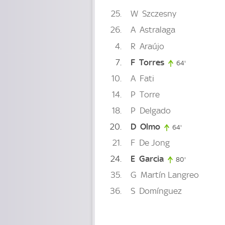
25
W
Szczesny
26
A
Astralaga
4
R
Araújo
7
F
Torres
64'
64. minute
10
A
Fati
14
P
Torre
18
P
Delgado
20
D
Olmo
64'
64. minute
21
F
De Jong
24
E
Garcia
80'
80. minute
35
G
Martín Langreo
36
S
Domínguez