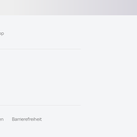
pp
en
Barrierefreiheit