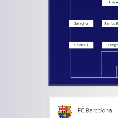
Álvare
Gallagher
Barrios R
Galan Gil
Lengl
FC Barcelona