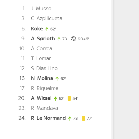
1
J
Musso
3
C
Azpilicueta
6
Koke
62'
62. minute
9
A
Sørloth
96. minute
73'
73. minute
90+6'
10
Á
Correa
11
T
Lemar
12
S
Dias Lino
16
N
Molina
62'
62. minute
17
R
Riquelme
20
A
Witsel
54. minute
52'
52. minute
54'
23
R
Mandava
24
R
Le Normand
77. minute
73'
73. minute
77'