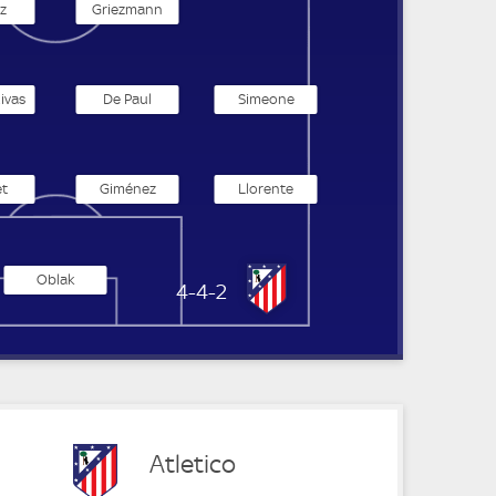
z
Griezmann
ivas
De Paul
Simeone
et
Giménez
Llorente
Oblak
Atletico Madrid
4-4-2
Atletico