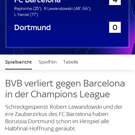
a
u
2
4
6
Raphinha (
25'
)
R Lewandowski (
48'
,
66'
)
e
7
5
8
6
L Yamal (
77'
)
r
7
.
.
.
Borussia Dortmund
0
.
m
m
m
m
i
i
i
i
n
n
n
n
u
u
u
u
t
t
t
t
e
e
e
Spielbericht
Spielfilm
Tabelle
e
News & Video
Daten
Aufstellung
Live
BVB verliert gegen Barcelona
in der Champions League
Schreckgespenst Robert Lewandowski und der
irre Zauberzirkus des FC Barcelona haben
Borussia Dortmund schon im Hinspiel alle
Halbfinal-Hoffnung geraubt.