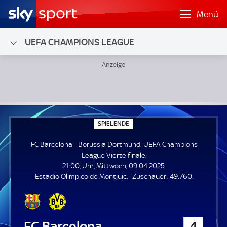
Menü
UEFA CHAMPIONS LEAGUE
FC Barcelona - Borussia Dortmund; UEFA Champions League
S
SPIELENDE
P
I
FC Barcelona - Borussia Dortmund. UEFA Champions
E
L
League Viertelfinale.
E
21:00, Uhr, Mittwoch, 09.04.2025.
N
D
Z
Estadio Olimpico de Montjuic
Zuschauer:
49.760.
E
u
s
c
h
FC Barcelona
4