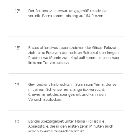
17'
Der Ballbesitz ist erwartungsgemäß relativ klar
verteilt: Barca kommt bislang auf 64 Prozent.
15'
Erstes offensives Lebenszeichen der Gäste: Palazon
zieht eine Ecke von der rechten Seite auf den langen
Pfosten, wo Mumin zum Kopfball kommt, diesen aber
links am Tor vorbeisetzt.
13'
Gavi bedient halbrechts im Strafraum Yamal, der es
mit einem Schlenzer aufs lange Eck versucht.
Chavarria hat das aber geahnt und kann den
Versuch abblocken.
10'
Barcas Spezialgebiet unter Hansi Flick ist die
Abseitsfalle, die in den ersten zehn Minuten auch
schon zweimal zugeschnappt ist.