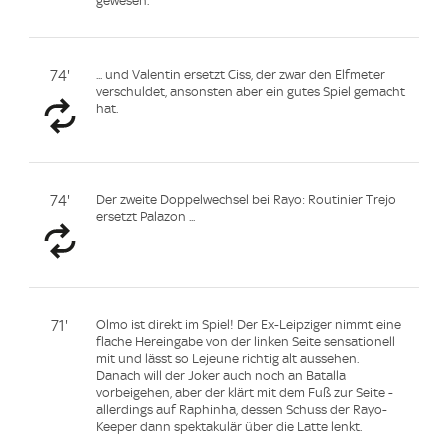
gewesen.
74'
... und Valentin ersetzt Ciss, der zwar den Elfmeter
verschuldet, ansonsten aber ein gutes Spiel gemacht
hat.
74'
Der zweite Doppelwechsel bei Rayo: Routinier Trejo
ersetzt Palazon ...
71'
Olmo ist direkt im Spiel! Der Ex-Leipziger nimmt eine
flache Hereingabe von der linken Seite sensationell
mit und lässt so Lejeune richtig alt aussehen.
Danach will der Joker auch noch an Batalla
vorbeigehen, aber der klärt mit dem Fuß zur Seite -
allerdings auf Raphinha, dessen Schuss der Rayo-
Keeper dann spektakulär über die Latte lenkt.