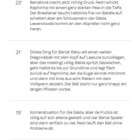
23'
Barcelona macht jetzt richtig Druck. Pedri schickt
Raphinha mit einem ganz starken Pass in die Tiefe.
Der Brasilianer taucht halblinks frei vor Batalla auf,
scheitert aber am Schlussmann der Gäste.
Lewandowski kommt an den Abpraller nicht ganz
heran.
21'
Dickes Ding für Barca! Ratiu will einen weiten
Diagonalball mit dem Kopf auf Lejeune zurücklegen,
aber das misslingt völlig. Balde spritzt dazwischen,
geht halblinks bis zur Grundlinie und legt flach
zurück auf Raphinha, der die Kugel einmal mitnimmt
und dann mit links aus acht Metern mit dem
Vollspann abzieht. Der Ball zischt nur ganz knapp am
langen Pfosten vorbei.
19'
Kontersituation für die Gäste, aber de Frutos ist
völlig auf sich alleine gestellt und vier Barca-Spieler
sind dann einfach zu viel. Pedri läuft den Ball ohne
Probleme ab.