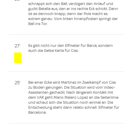
schnappt sich den Ball, verzögert den Anlauf und
guckt Batalla aus, den er ins rechte Eck schickt. Dann
ist es dennoch knapp, denn der Pole macht es
extrem genau: Vom linken Innenpfosten springt der
Ball ins Tor.
27'
Es gibt nicht nur den Elfmeter für Barca, sondern
auch die Gelbe Karte für Ciss.
25'
Bei einer Ecke wird Martinez im Zweikampf von Ciss
zu Boden gerungen. Die Situation wird vom Video-
Assistenten gecheckt. Nach längerem Kontakt mit
dem VAR geht Mario Melero Lopez an die Seitenlinie
und schaut sich die Situation noch einmal an. Die
Entscheidung steht dann relativ schnell: Elfmeter für
Barcelona.