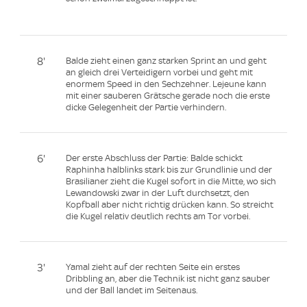
8'
Balde zieht einen ganz starken Sprint an und geht
an gleich drei Verteidigern vorbei und geht mit
enormem Speed in den Sechzehner. Lejeune kann
mit einer sauberen Grätsche gerade noch die erste
dicke Gelegenheit der Partie verhindern.
6'
Der erste Abschluss der Partie: Balde schickt
Raphinha halblinks stark bis zur Grundlinie und der
Brasilianer zieht die Kugel sofort in die Mitte, wo sich
Lewandowski zwar in der Luft durchsetzt, den
Kopfball aber nicht richtig drücken kann. So streicht
die Kugel relativ deutlich rechts am Tor vorbei.
3'
Yamal zieht auf der rechten Seite ein erstes
Dribbling an, aber die Technik ist nicht ganz sauber
und der Ball landet im Seitenaus.