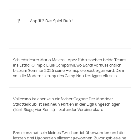
1'
Anpfiff! Das Spiel läuft!
Schiedsrichter Mario Melero Lopez führt soeben beide Teams
ins Estadi Olimpic Lluis Companys, wo Barca voraussichtlich
bis zum Sommer 2026 seine Heimspiele austragen wird. Dann
soll die Modernisierung des Camp Nou fertiggestellt sein.
Vallecano ist aber kein einfacher Gegner: Der Madrider
Stadtteilklub ist seit neun Partien in der Liga ungeschlagen
(fünf Siege, vier Remis) - laufender Vereinsrekord.
Barcelona hat sein kleines Zwischentief überwunden und die
letzten drei Ligapartien allesamt gewonnen. Zuvor gab es eine