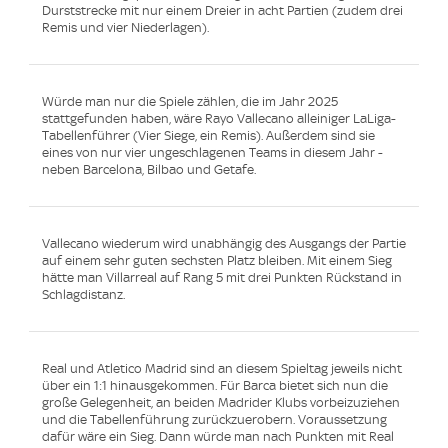
Durststrecke mit nur einem Dreier in acht Partien (zudem drei
Remis und vier Niederlagen).
Würde man nur die Spiele zählen, die im Jahr 2025
stattgefunden haben, wäre Rayo Vallecano alleiniger LaLiga-
Tabellenführer (Vier Siege, ein Remis). Außerdem sind sie
eines von nur vier ungeschlagenen Teams in diesem Jahr -
neben Barcelona, Bilbao und Getafe.
Vallecano wiederum wird unabhängig des Ausgangs der Partie
auf einem sehr guten sechsten Platz bleiben. Mit einem Sieg
hätte man Villarreal auf Rang 5 mit drei Punkten Rückstand in
Schlagdistanz.
Real und Atletico Madrid sind an diesem Spieltag jeweils nicht
über ein 1:1 hinausgekommen. Für Barca bietet sich nun die
große Gelegenheit, an beiden Madrider Klubs vorbeizuziehen
und die Tabellenführung zurückzuerobern. Voraussetzung
dafür wäre ein Sieg. Dann würde man nach Punkten mit Real