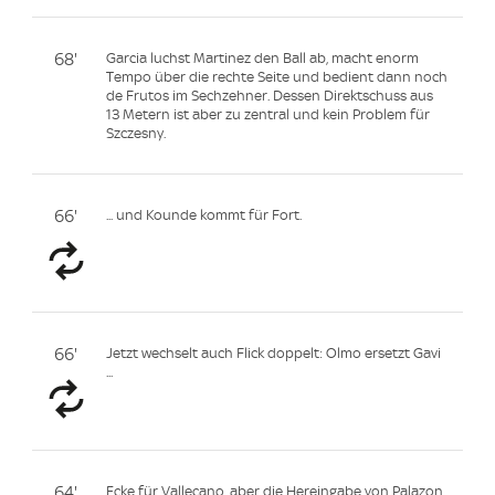
68'
Garcia luchst Martinez den Ball ab, macht enorm
Tempo über die rechte Seite und bedient dann noch
de Frutos im Sechzehner. Dessen Direktschuss aus
13 Metern ist aber zu zentral und kein Problem für
Szczesny.
66'
... und Kounde kommt für Fort.
66'
Jetzt wechselt auch Flick doppelt: Olmo ersetzt Gavi
...
64'
Ecke für Vallecano, aber die Hereingabe von Palazon