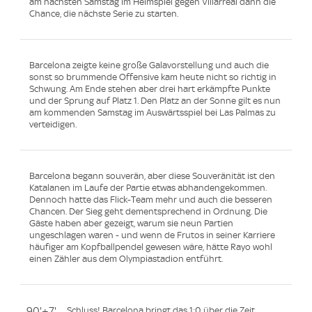
am nächsten Samstag im Heimspiel gegen Villarreal dann die
Chance, die nächste Serie zu starten.
Barcelona zeigte keine große Galavorstellung und auch die
sonst so brummende Offensive kam heute nicht so richtig in
Schwung. Am Ende stehen aber drei hart erkämpfte Punkte
und der Sprung auf Platz 1. Den Platz an der Sonne gilt es nun
am kommenden Samstag im Auswärtsspiel bei Las Palmas zu
verteidigen.
Barcelona begann souverän, aber diese Souveränität ist den
Katalanen im Laufe der Partie etwas abhandengekommen.
Dennoch hatte das Flick-Team mehr und auch die besseren
Chancen. Der Sieg geht dementsprechend in Ordnung. Die
Gäste haben aber gezeigt, warum sie neun Partien
ungeschlagen waren - und wenn de Frutos in seiner Karriere
häufiger am Kopfballpendel gewesen wäre, hätte Rayo wohl
einen Zähler aus dem Olympiastadion entführt.
90'+7'
Schluss! Barcelona bringt das 1:0 über die Zeit.