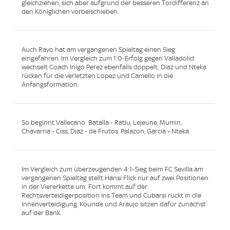
gleichziehen, sich aber aufgrund der besseren Tordifferenz an
den Königlichen vorbeischieben.
Auch Rayo hat am vergangenen Spieltag einen Sieg
eingefahren. Im Vergleich zum 1:0-Erfolg gegen Valladolid
wechselt Coach Inigo Perez ebenfalls doppelt: Diaz und Nteka
rücken für die verletzten Lopez und Camello in die
Anfangsformation.
So beginnt Vallecano: Batalla - Ratiu, Lejeune, Mumin,
Chavarria - Ciss, Diaz - de Frutos, Palazon, Garcia - Nteka.
Im Vergleich zum überzeugenden 4:1-Sieg beim FC Sevilla am
vergangenen Spieltag stellt Hansi Flick nur auf zwei Positionen
in der Viererkette um: Fort kommt auf der
Rechtsverteidigerposition ins Team und Cubarsi rückt in die
Innenverteidigung. Kounde und Araujo sitzen dafür zunächst
auf der Bank.