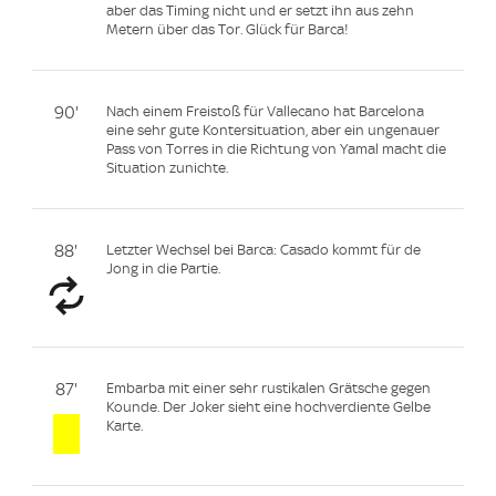
aber das Timing nicht und er setzt ihn aus zehn
Metern über das Tor. Glück für Barca!
90'
Nach einem Freistoß für Vallecano hat Barcelona
eine sehr gute Kontersituation, aber ein ungenauer
Pass von Torres in die Richtung von Yamal macht die
Situation zunichte.
88'
Letzter Wechsel bei Barca: Casado kommt für de
Jong in die Partie.
87'
Embarba mit einer sehr rustikalen Grätsche gegen
Kounde. Der Joker sieht eine hochverdiente Gelbe
Karte.