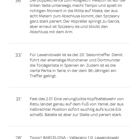
36'
Die Doppelchance zum Ausgleich! Palazon ist auf der
linken Seite unterwegs, macht Tempo und spielt im
richtigen Moment in die Mitte auf Nteka, der aus
acht Metern zum Abschluss kommt, den Szczesny
ganz stark pariert. Der Abpraller springt zu Garcia,
aber erneut ist Szczesny da und blockt den
Abschluss mit dem Arm.
33'
Für Lewandowski ist es der 20. Saisontreffer. Damit
führt der ehemalige Münchener und Dortmunder
die Torjägerliste in Spanien an. Zudem ist es die
vierte Partie in Serie, in der dem 36-Jährigen ein
Treffer gelingt.
31'
Fast das 2:0! Eine verunglückte Kopfballabwehr von
Ratiu landet genau auf dem Fuß von Yamal, der aus
halbrechter Position sofort wuchtig aufs kurze Eck
schießt. Batalla ist aber zur Stelle und pariert stark.
28'
Tooor! BARCELONA - Vallecano 1:0. Lewandowski