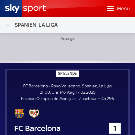
Menü
SPANIEN, LA LIGA
FC Barcelona - Rayo Vallecano; Spanien, La Liga
S
SPIELENDE
P
I
FC Barcelona - Rayo Vallecano. Spanien, La Liga.
E
L
21:00, Uhr, Montag, 17.02.2025.
E
Z
Estadio Olimpico de Montjuic
Zuschauer:
45.296.
N
D
u
E
s
c
h
FC Barcelona
1
a