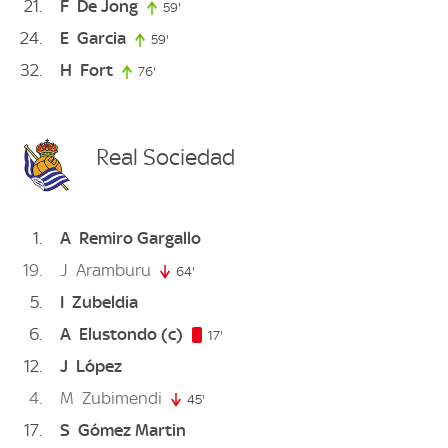
21
F
De Jong
59'
59. minute
24
E
Garcia
59'
59. minute
32
H
Fort
76'
76. minute
Real Sociedad
1
A
Remiro Gargallo
19
J
Aramburu
64'
64. minute
5
I
Zubeldia
6
A
Elustondo
(c)
17. minute
17'
12
J
López
4
M
Zubimendi
45'
45. minute
17
S
Gómez Martin