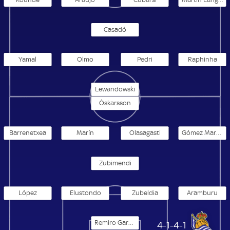
Casadó
Yamal
Olmo
Pedri
Raphinha
Lewandowski
Óskarsson
Barrenetxea
Marín
Olasagasti
Gómez Martin
Zubimendi
López
Elustondo
Zubeldia
Aramburu
Remiro Gargallo
Real Sociedad
4-1-4-1