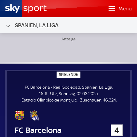
Menü
SPANIEN, LA LIGA
FC Barcelona - Real Sociedad; Spanien, La Liga
S
SPIELENDE
P
I
FC Barcelona - Real Sociedad. Spanien, La Liga.
E
L
16:15, Uhr, Sonntag, 02.03.2025.
E
Z
Estadio Olimpico de Montjuic
Zuschauer:
46.324.
N
D
u
E
s
c
h
FC Barcelona
4
a