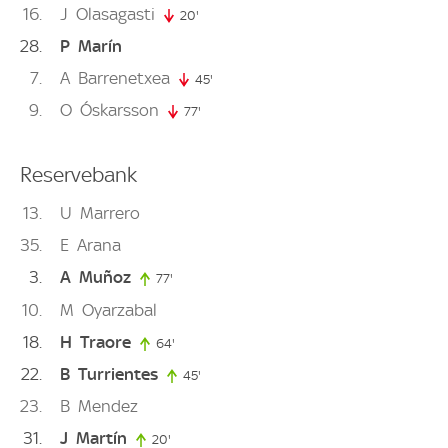
16
J
Olasagasti
20'
20. minute
28
P
Marín
7
A
Barrenetxea
45'
45. minute
9
O
Óskarsson
77'
77. minute
Reservebank
13
U
Marrero
35
E
Arana
3
A
Muñoz
77'
77. minute
10
M
Oyarzabal
18
H
Traore
64'
64. minute
22
B
Turrientes
45'
45. minute
23
B
Mendez
31
J
Martín
20'
20. minute