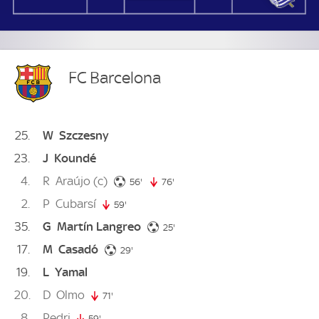
FC Barcelona
25
W
Szczesny
23
J
Koundé
4
R
Araújo
(c)
56. minute
56'
76'
76. minute
2
P
Cubarsí
59'
59. minute
35
G
Martín Langreo
25. minute
25'
17
M
Casadó
29. minute
29'
19
L
Yamal
20
D
Olmo
71'
71. minute
8
Pedri
59'
59. minute