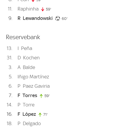
11
Raphinha
59'
59. minute
9
R
Lewandowski
60. minute
60'
Reservebank
13
I
Peña
31
D
Kochen
3
A
Balde
5
Iñigo Martínez
6
P
Paez Gaviria
7
F
Torres
59'
59. minute
14
P
Torre
16
F
López
71'
71. minute
18
P
Delgado