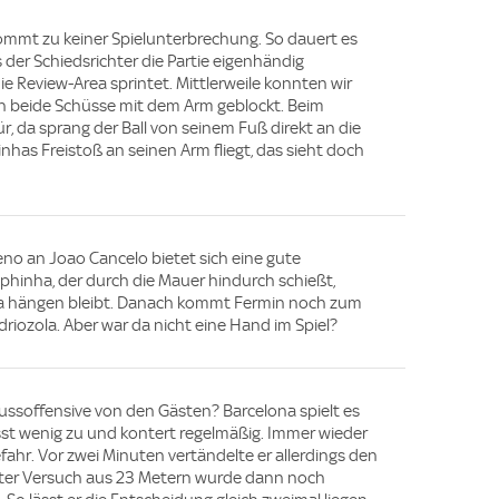
 kommt zu keiner Spielunterbrechung. So dauert es
s der Schiedsrichter die Partie eigenhändig
die Review-Area sprintet. Mittlerweile konnten wir
ch beide Schüsse mit dem Arm geblockt. Beim
r, da sprang der Ball von seinem Fuß direkt an die
nhas Freistoß an seinen Arm fliegt, das sieht doch
no an Joao Cancelo bietet sich eine gute
aphinha, der durch die Mauer hindurch schießt,
la hängen bleibt. Danach kommt Fermin noch zum
driozola. Aber war da nicht eine Hand im Spiel?
ssoffensive von den Gästen? Barcelona spielt es
ässt wenig zu und kontert regelmäßig. Immer wieder
ahr. Vor zwei Minuten vertändelte er allerdings den
etzter Versuch aus 23 Metern wurde dann noch