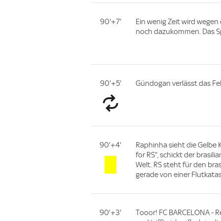
90'+7'
Ein wenig Zeit wird wegen 
noch dazukommen. Das Spi
90'+5'
Gündogan verlässt das Fel
90'+4'
Raphinha sieht die Gelbe Ka
for RS", schickt der brasil
Welt. RS steht für den bra
gerade von einer Flutkat
90'+3'
Tooor! FC BARCELONA - Rea