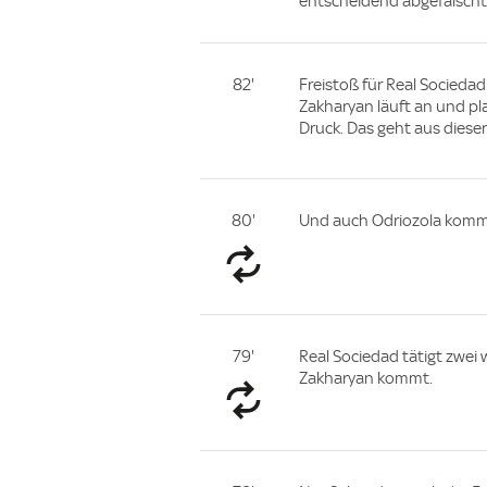
entscheidend abgefälscht. 
82'
Freistoß für Real Sociedad
Zakharyan läuft an und pl
Druck. Das geht aus diese
80'
Und auch Odriozola kommt i
79'
Real Sociedad tätigt zwei 
Zakharyan kommt.