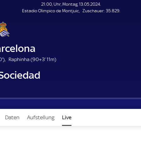
L
21:00, Uhr, Montag, 13.05.2024.
E
Z
Estadio Olimpico de Montjuic
Zuschauer:
35.829.
N
D
u
E
s
c
h
a
arcelona
u
e
4
9
0'
)
Raphinha (
90+3'
11m)
r
0
3
 Sociedad
.
.
m
m
i
i
n
n
u
u
t
t
e
e
Daten
Aufstellung
Live