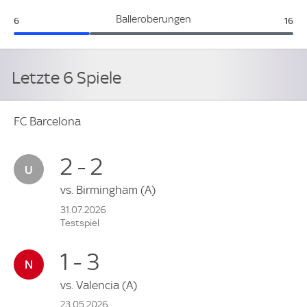
FC Barcelona:
Vall
Balleroberungen
6
16
Letzte 6 Spiele
FC Barcelona
2 - 2
vs.
Birmingham
(A)
31.07.2026
Testspiel
1 - 3
vs.
Valencia
(A)
23.05.2026