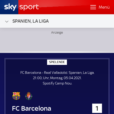
Menü
SPANIEN, LA LIGA
FC Barcelona - Real Valladolid; Spanien, La Liga
S
SPIELENDE
P
I
FC Barcelona - Real Valladolid. Spanien, La Liga.
E
L
21:00, Uhr, Montag, 05.04.2021.
E
Spotify Camp Nou.
N
D
E
FC Barcelona
1