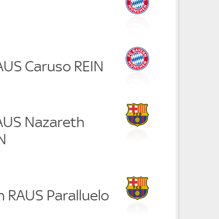
RAUS Caruso REIN
RAUS Nazareth
N
n RAUS Paralluelo