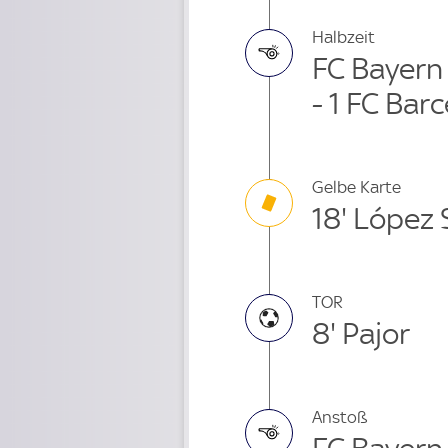
Halbzeit
FC Bayern
- 1 FC Bar
Gelbe Karte
18' López
TOR
8' Pajor
Anstoß