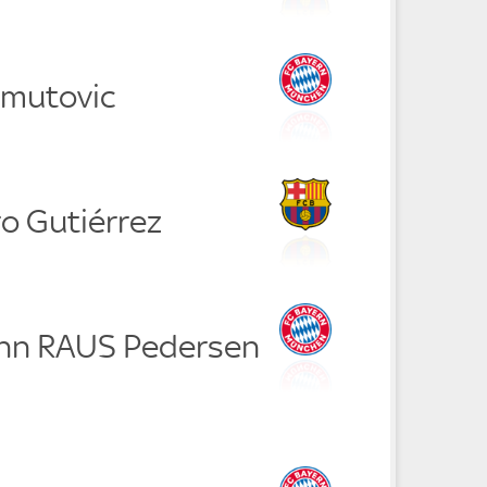
hmutovic
ro Gutiérrez
ann RAUS Pedersen