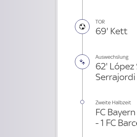
TOR
69' Kett
Auswechslung
62' López
Serrajordi
Zweite Halbzeit
FC Bayern
- 1 FC Bar