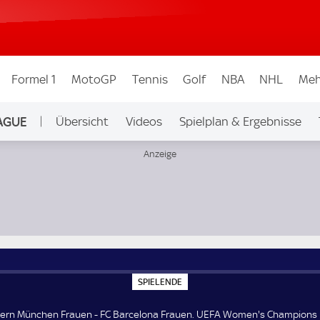
Formel 1
MotoGP
Tennis
Golf
NBA
NHL
Meh
AGUE
Übersicht
Videos
Spielplan & Ergebnisse
Ligen & Wettbew.
Women's Champions League Halbfinale
S
SPIELENDE
P
I
E
ern München Frauen - FC Barcelona Frauen. UEFA Women's Champions