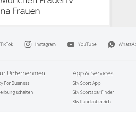
 München Frauen v
ona Frauen
TikTok
Instagram
YouTube
WhatsA
ür Unternehmen
App & Services
ky For Business
Sky Sport App
erbung schalten
Sky Sportsbar Finder
Sky Kundenbereich
Datenschutz & Cookies
Kontakt
Privatsphäre-Einstellung