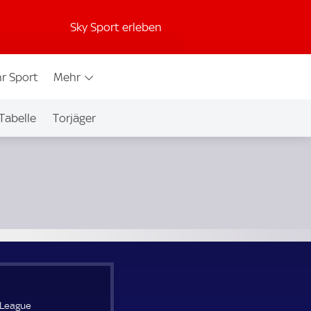
Sky Sport erleben
r Sport
Mehr
Tabelle
Torjäger
 League