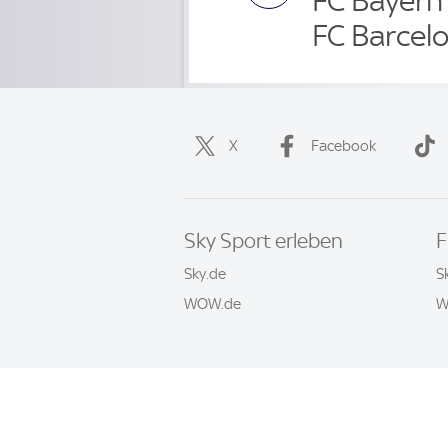
FC Bayern
FC Barcel
X
Facebook
Sky Sport erleben
F
Sky.de
S
WOW.de
W
Häufige Fragen
Impressum
AGB