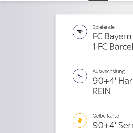
Spielende
FC Bayern
1 FC Barce
Auswechslung
90+4' Har
REIN
Gelbe Karte
90+4' Serr