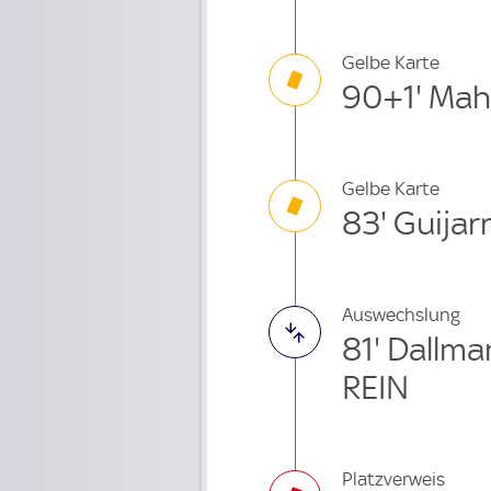
Gelbe Karte
90+1' Ma
Gelbe Karte
83' Guijar
Auswechslung
81' Dallm
REIN
Platzverweis