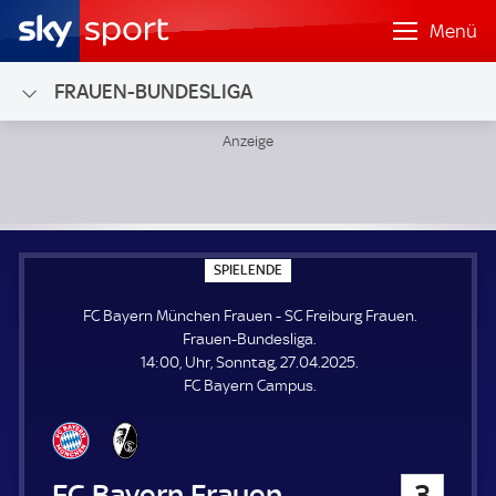
Menü
FRAUEN-BUNDESLIGA
FC Bayern München Frauen - SC Freiburg Frauen; Frauen-
S
SPIELENDE
P
I
FC Bayern München Frauen - SC Freiburg Frauen.
E
L
Frauen-Bundesliga.
E
14:00, Uhr, Sonntag, 27.04.2025.
N
D
FC Bayern Campus.
E
FC Bayern München Frauen
3