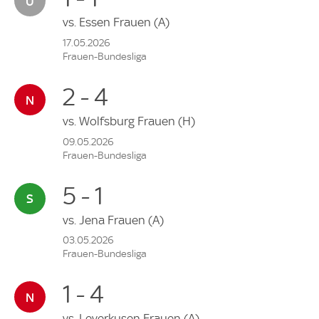
vs.
Essen Frauen
(A)
17.05.2026
Frauen-Bundesliga
2 - 4
vs.
Wolfsburg Frauen
(H)
09.05.2026
Frauen-Bundesliga
5 - 1
vs.
Jena Frauen
(A)
03.05.2026
Frauen-Bundesliga
1 - 4
vs.
Leverkusen Frauen
(A)