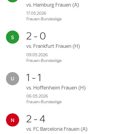
vs.
Hamburg Frauen
(A)
17.05.2026
Frauen-Bundesliga
2 - 0
vs.
Frankfurt Frauen
(H)
09.05.2026
Frauen-Bundesliga
1 - 1
vs.
Hoffenheim Frauen
(H)
06.05.2026
Frauen-Bundesliga
2 - 4
vs.
FC Barcelona Frauen
(A)