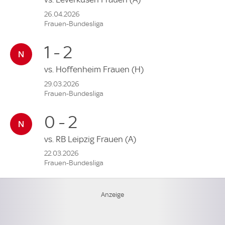
26.04.2026
Frauen-Bundesliga
1 - 2
vs.
Hoffenheim Frauen
(H)
29.03.2026
Frauen-Bundesliga
0 - 2
vs.
RB Leipzig Frauen
(A)
22.03.2026
Frauen-Bundesliga