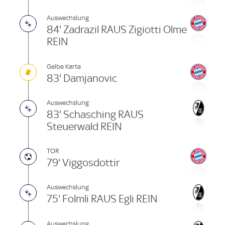
Auswechslung
84' Zadrazil RAUS Zigiotti Olme
REIN
Gelbe Karte
83' Damjanovic
Auswechslung
83' Schasching RAUS
Steuerwald REIN
TOR
79' Viggosdottir
Auswechslung
75' Folmli RAUS Egli REIN
Auswechslung