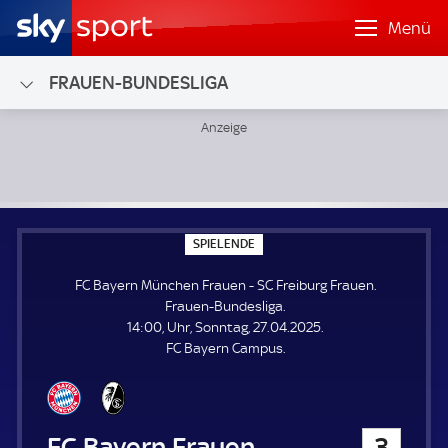
Menü
FRAUEN-BUNDESLIGA
FC Bayern München Frauen - SC Freiburg Frauen; Frauen-
S
SPIELENDE
P
I
FC Bayern München Frauen - SC Freiburg Frauen.
E
L
Frauen-Bundesliga.
E
14:00, Uhr, Sonntag, 27.04.2025.
N
D
FC Bayern Campus.
E
FC Bayern München Frauen
3