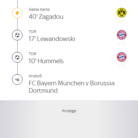
Gelbe Karte
40' Zagadou
TOR
17' Lewandowski
TOR
10' Hummels
Anstoß
FC Bayern München v Borussia
Dortmund