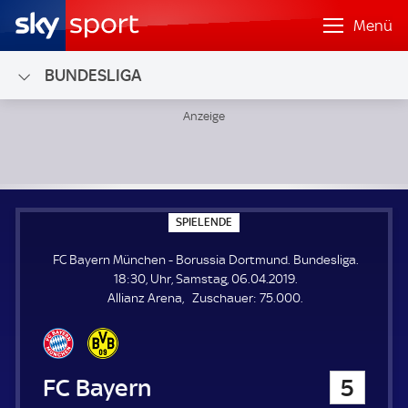
Menü
BUNDESLIGA
FC Bayern München - Borussia Dortmund; Bundesliga
S
SPIELENDE
P
I
FC Bayern München - Borussia Dortmund. Bundesliga.
E
L
18:30, Uhr, Samstag, 06.04.2019.
E
Z
Allianz Arena
Zuschauer:
75.000.
N
D
u
E
s
c
h
FC Bayern München
5
a