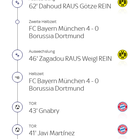
62' Dahoud RAUS Götze REIN
Zweite Halbzeit
FC Bayern München 4 - 0
Borussia Dortmund
Auswechslung
46' Zagadou RAUS Weigl REIN
Halbzeit
FC Bayern München 4 - 0
Borussia Dortmund
TOR
43' Gnabry
TOR
41' Javi Martínez