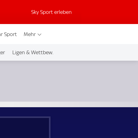
Sky Sport erleben
r Sport
Mehr
ger
Ligen & Wettbew.