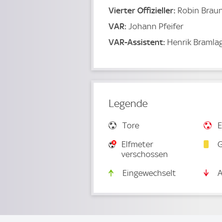
Vierter Offizieller:
Robin Brau
VAR:
Johann Pfeifer
VAR-Assistent:
Henrik Bramla
Legende
Tore
E
Elfmeter
G
verschossen
Eingewechselt
A