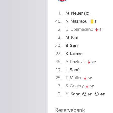
1
M
Neuer
(c)
40
N
Mazraoui
3. minute
3'
2
D
Upamecano
61'
61. mi
3
M
Kim
20
B
Sarr
27
K
Laimer
45
A
Pavlovic
75'
75. minute
10
L
Sané
25
T
Müller
61'
61. minute
7
S
Gnabry
61'
61. minute
9
H
Kane
14. minute
44. m
14'
44'
Reservebank