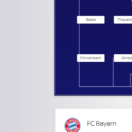
Beste
Theuerk
Föhrenbach
Gimbe
FC Bayern