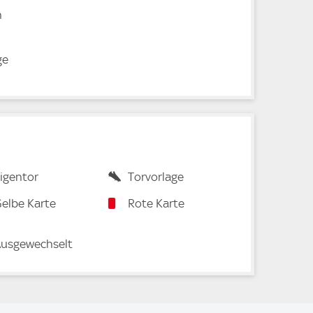
n
ge
igentor
Torvorlage
elbe Karte
Rote Karte
usgewechselt