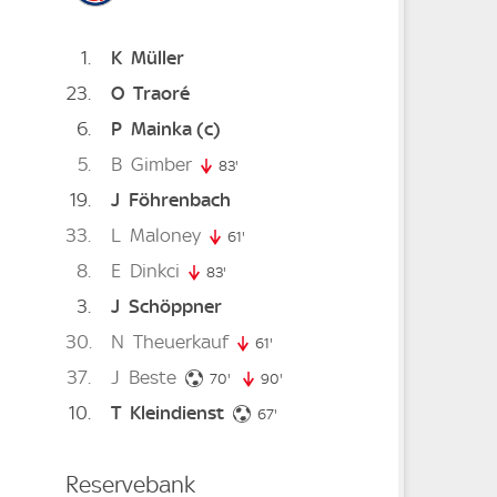
1
K
Müller
23
O
Traoré
6
P
Mainka
(c)
nute
5
B
Gimber
83'
83. minute
19
J
Föhrenbach
33
L
Maloney
61'
61. minute
8
E
Dinkci
83'
83. minute
3
J
Schöppner
30
N
Theuerkauf
61'
61. minute
37
J
Beste
70. minute
70'
90'
90. minute
10
T
Kleindienst
inute
67. minute
67'
Reservebank