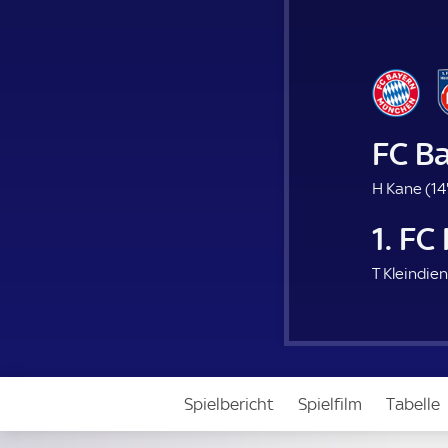
FC B
H Kane (
14
1. F
T Kleindien
Spielbericht
Spielfilm
Tabelle