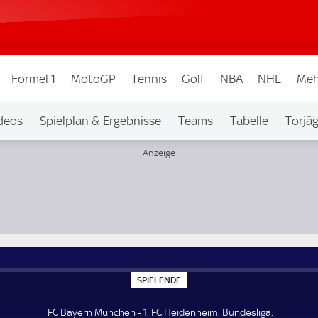
Formel 1
MotoGP
Tennis
Golf
NBA
NHL
Meh
deos
Spielplan & Ergebnisse
Teams
Tabelle
Torjä
S
SPIELENDE
P
I
E
FC Bayern München - 1. FC Heidenheim. Bundesliga.