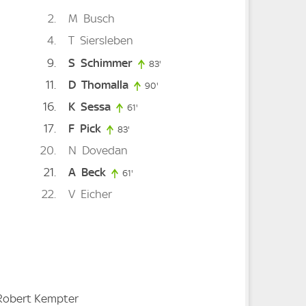
2
M
Busch
4
T
Siersleben
9
S
Schimmer
83'
83. minute
11
D
Thomalla
90'
90. minute
72. minute
e
16
K
Sessa
61'
61. minute
17
F
Pick
83'
83. minute
20
N
Dovedan
21
A
Beck
61'
61. minute
22
V
Eicher
 Robert Kempter