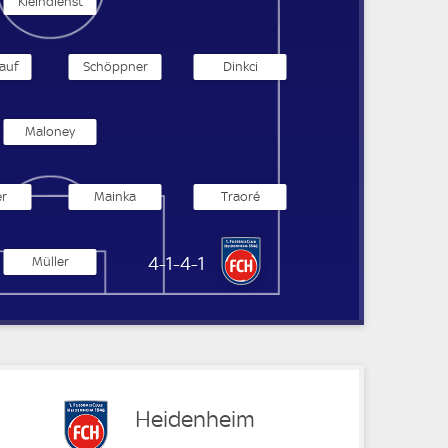
Kleindienst
auf
Schöppner
Dinkci
Maloney
r
Mainka
Traoré
1. FC Heidenheim
4-1-4-1
Müller
Heidenheim