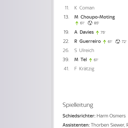
11
K
Coman
13
M
Choupo-Moting
85. minute
61'
61. minute
85'
19
A
Davies
75'
75. minute
22
R
Guerreiro
61'
61. minut
72'
26
S
Ulreich
39
M
Tel
61'
61. minute
41
F
Krätzig
Spielleitung
Schiedsrichter:
Harm Osmers
Assistenten:
Thorben Siewer,