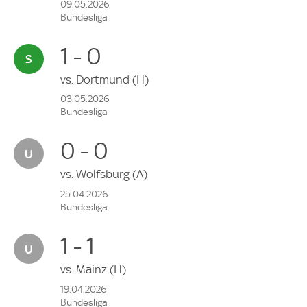
09.05.2026
Bundesliga
1 - 0
vs.
Dortmund
(H)
03.05.2026
Bundesliga
0 - 0
vs.
Wolfsburg
(A)
25.04.2026
Bundesliga
1 - 1
vs.
Mainz
(H)
19.04.2026
Bundesliga