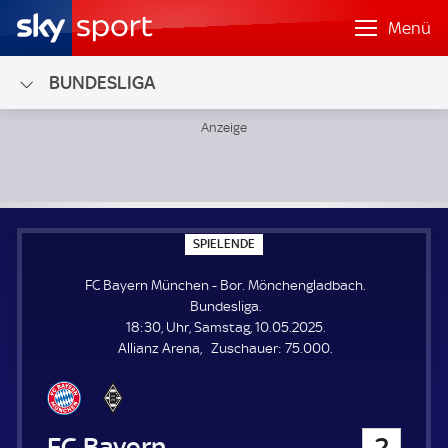
Menü
BUNDESLIGA
FC Bayern München - Bor. Mönchengladbach; Bundesliga
S
SPIELENDE
P
I
FC Bayern München - Bor. Mönchengladbach.
E
L
Bundesliga.
E
18:30, Uhr, Samstag, 10.05.2025.
N
D
Z
Allianz Arena
Zuschauer:
75.000.
E
u
s
c
h
FC Bayern München
2