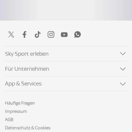
Sky Sport erleben
Für Unternehmen
App & Services
Häufige Fragen
Impressum
AGB
Datenschutz & Cookies