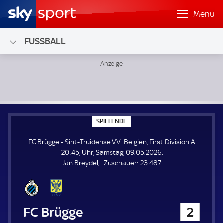
Menü
FUSSBALL
FC Brügge - Sint-Truidense VV; Belgien, First Division A
S
SPIELENDE
P
I
FC Brügge - Sint-Truidense VV. Belgien, First Division A.
E
L
20:45, Uhr, Samstag, 09.05.2026.
E
Z
Jan Breydel
Zuschauer:
23.487.
N
D
u
E
s
c
h
FC Brügge
2
a