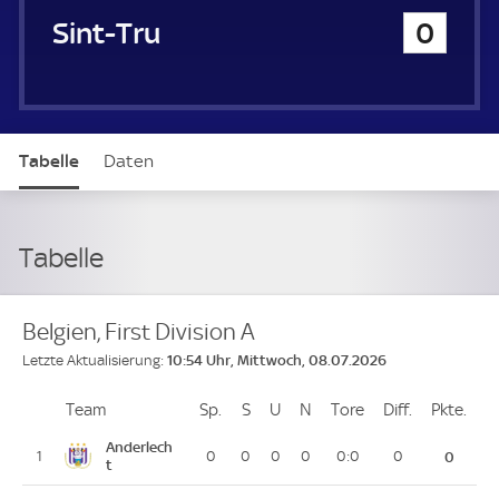
u
Sint-Truidense VV
0
e
r
Tabelle
Daten
Tabelle
Belgien, First Division A
10:54 Uhr, Mittwoch, 08.07.2026
Letzte Aktualisierung:
Team
Team
Sp.
Spiele
S
Siege
U
Unentschieden
N
Niederlagen
Tore
Tore
Diff.
Differenz
Pkte.
Pun
Platz
Anderlech
1
0
0
0
0
0:0
0
0
t