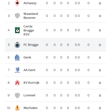
Antwerp
2
0
0
0
0
0:0
0
0
Waasland
3
0
0
0
0
0:0
0
0
Beveren
Cercle
4
Brugge
0
0
0
0
0:0
0
0
KSV
FC Brügge
5
0
0
0
0
0:0
0
0
Genk
6
0
0
0
0
0:0
0
0
AA Gent
7
0
0
0
0
0:0
0
0
KV Kortrijk
8
0
0
0
0
0:0
0
0
Lommel
9
0
0
0
0
0:0
0
0
Mechelen
10
0
0
0
0
0:0
0
0