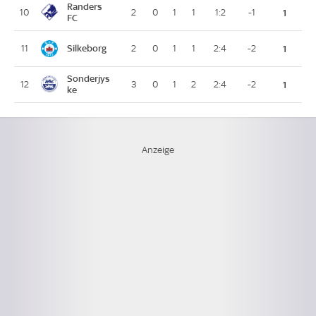
Randers
10
2
0
1
1
1:2
-1
1
FC
Silkeborg
11
2
0
1
1
2:4
-2
1
Sonderjys
12
3
0
1
2
2:4
-2
1
ke