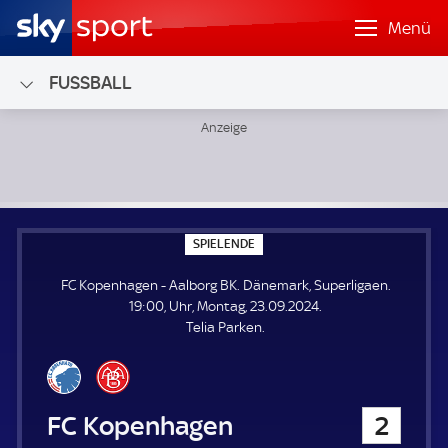
Menü
FUSSBALL
FC Kopenhagen - Aalborg BK; Dänemark, Superligaen
S
SPIELENDE
P
I
FC Kopenhagen - Aalborg BK. Dänemark, Superligaen.
E
L
19:00, Uhr, Montag, 23.09.2024.
E
Telia Parken.
N
D
E
FC Kopenhagen
2