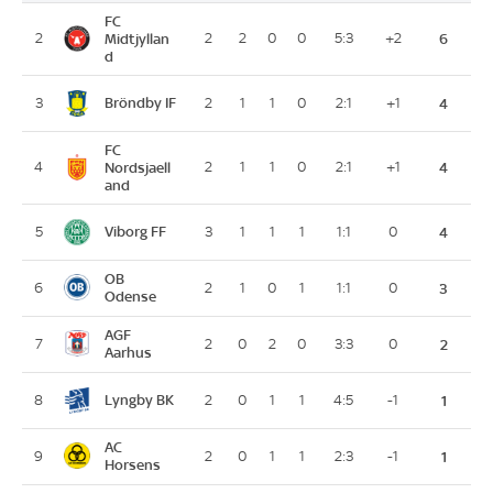
FC
2
Midtjyllan
2
2
0
0
5:3
+2
6
d
Bröndby IF
3
2
1
1
0
2:1
+1
4
FC
4
Nordsjaell
2
1
1
0
2:1
+1
4
and
Viborg FF
5
3
1
1
1
1:1
0
4
OB
6
2
1
0
1
1:1
0
3
Odense
AGF
7
2
0
2
0
3:3
0
2
Aarhus
Lyngby BK
8
2
0
1
1
4:5
-1
1
AC
9
2
0
1
1
2:3
-1
1
Horsens