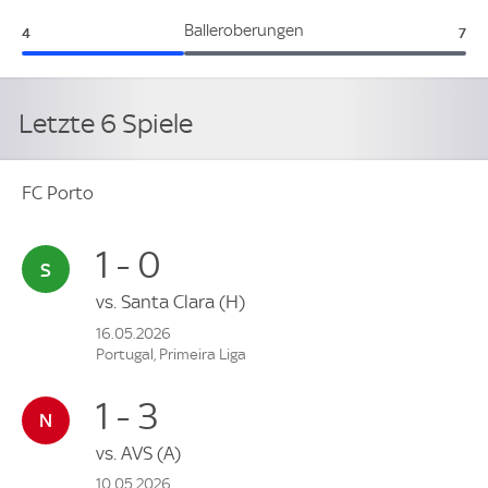
FC Porto:
AS 
Balleroberungen
4
7
Letzte 6 Spiele
FC Porto
1 - 0
vs.
Santa Clara
(H)
16.05.2026
Portugal, Primeira Liga
1 - 3
vs.
AVS
(A)
10.05.2026