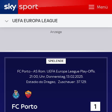
Menü
UEFA EUROPA LEAGUE
FC Porto - AS Rom; UEFA Europa League Play-Offs
S
SPIELENDE
P
I
FC Porto - AS Rom. UEFA Europa League Play-Offs.
E
L
21:00, Uhr, Donnerstag, 13.02.2025.
E
Z
Estadio do Dragao
Zuschauer:
37.129.
N
D
u
E
s
c
h
FC Porto
1
a