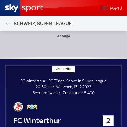
Menü
SCHWEIZ, SUPER LEAGUE
FC Winterthur - FC Zürich; Schweiz, Super League
S
SPIELENDE
P
I
FC Winterthur - FC Zürich. Schweiz, Super League.
E
L
20:30, Uhr, Mittwoch, 13.12.2023.
E
Z
Schutzenwiese
Zuschauer:
8.400.
N
D
u
E
s
c
h
FC Winterthur
2
a