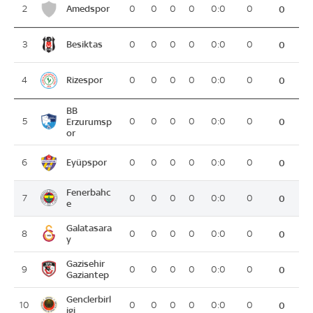
Amedspor
2
0
0
0
0
0:0
0
0
Besiktas
3
0
0
0
0
0:0
0
0
Rizespor
4
0
0
0
0
0:0
0
0
BB
5
Erzurumsp
0
0
0
0
0:0
0
0
or
Eyüpspor
6
0
0
0
0
0:0
0
0
Fenerbahc
7
0
0
0
0
0:0
0
0
e
Galatasara
8
0
0
0
0
0:0
0
0
y
Gazisehir
9
0
0
0
0
0:0
0
0
Gaziantep
Genclerbirl
10
0
0
0
0
0:0
0
0
igi