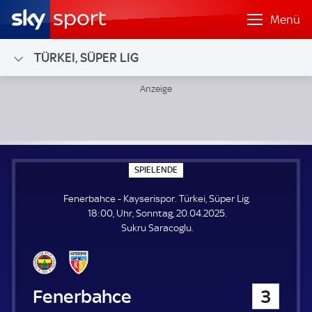
Menü
TÜRKEI, SÜPER LIG
Fenerbahce - Kayserispor; Türkei, Süper Lig
S
SPIELENDE
P
I
Fenerbahce - Kayserispor. Türkei, Süper Lig.
E
L
18:00, Uhr, Sonntag, 20.04.2025.
E
Sukru Saracoglu.
N
D
E
Fenerbahce
3