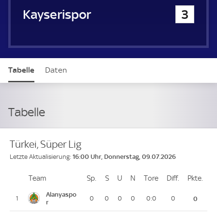
Kayserispor
3
Tabelle
Daten
Tabelle
Türkei, Süper Lig
16:00 Uhr, Donnerstag, 09.07.2026
Letzte Aktualisierung:
Team
Team
Sp.
Spiele
S
Siege
U
Unentschieden
N
Niederlagen
Tore
Tore
Diff.
Differenz
Pkte.
Pun
Platz
Alanyaspo
1
0
0
0
0
0:0
0
0
r