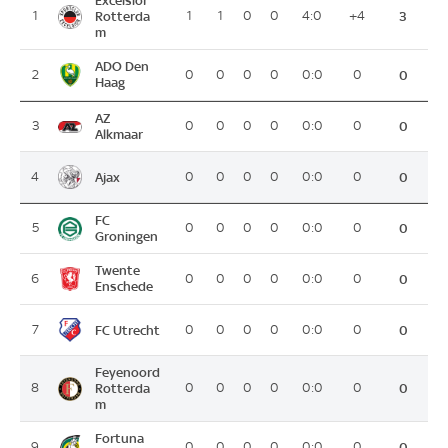
Excelsior
1
Rotterda
1
1
0
0
4:0
+4
3
m
ADO Den
2
0
0
0
0
0:0
0
0
Haag
AZ
3
0
0
0
0
0:0
0
0
Alkmaar
Ajax
4
0
0
0
0
0:0
0
0
FC
5
0
0
0
0
0:0
0
0
Groningen
Twente
6
0
0
0
0
0:0
0
0
Enschede
FC Utrecht
7
0
0
0
0
0:0
0
0
Feyenoord
8
Rotterda
0
0
0
0
0:0
0
0
m
Fortuna
9
0
0
0
0
0:0
0
0