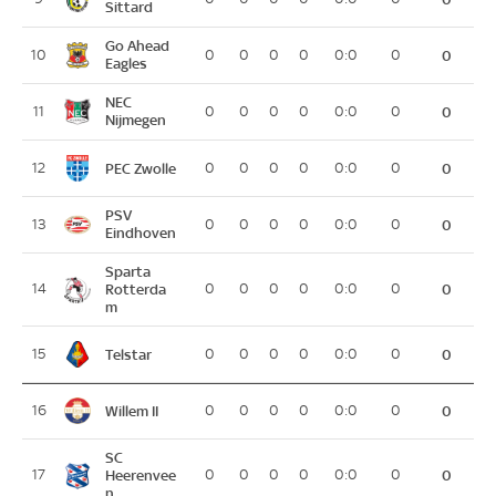
Sittard
Go Ahead
10
0
0
0
0
0:0
0
0
Eagles
NEC
11
0
0
0
0
0:0
0
0
Nijmegen
PEC Zwolle
12
0
0
0
0
0:0
0
0
PSV
13
0
0
0
0
0:0
0
0
Eindhoven
Sparta
14
Rotterda
0
0
0
0
0:0
0
0
m
Telstar
15
0
0
0
0
0:0
0
0
Willem II
16
0
0
0
0
0:0
0
0
SC
17
Heerenvee
0
0
0
0
0:0
0
0
n