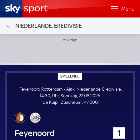
Menü
NIEDERLANDE, EREDIVISIE
Feyenoord Rotterdam - Ajax; Niederlande, Eredivisie
S
SPIELENDE
P
I
Feyenoord Rotterdam - Ajax. Niederlande, Eredivisie.
E
L
14:30, Uhr, Sonntag, 22.03.2026.
E
Z
De Kuip
Zuschauer:
47.500.
N
D
u
E
s
c
h
Feyenoord Rotterdam
1
a