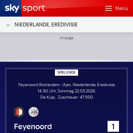
Menü
NIEDERLANDE, EREDIVISIE
Feyenoord Rotterdam - Ajax; Niederlande, Eredivisie
S
SPIELENDE
P
I
Feyenoord Rotterdam - Ajax. Niederlande, Eredivisie.
E
L
14:30, Uhr, Sonntag, 22.03.2026.
E
Z
De Kuip
Zuschauer:
47.500.
N
D
u
E
s
c
h
Feyenoord Rotterdam
1
a