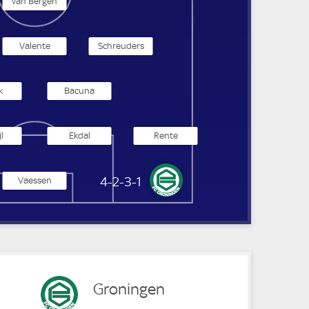
van Bergen
Valente
Schreuders
k
Bacuna
l
Ekdal
Rente
FC Groningen
4-2-3-1
Vaessen
Groningen