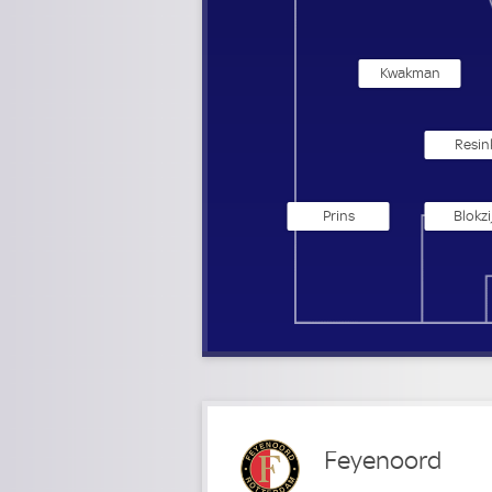
Kwakman
Resin
Prins
Blokzij
Feyenoord