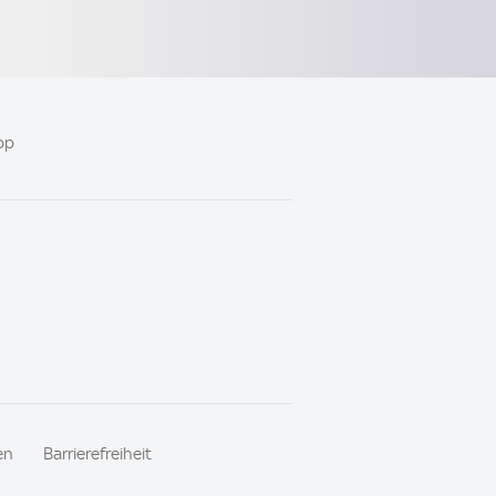
pp
en
Barrierefreiheit