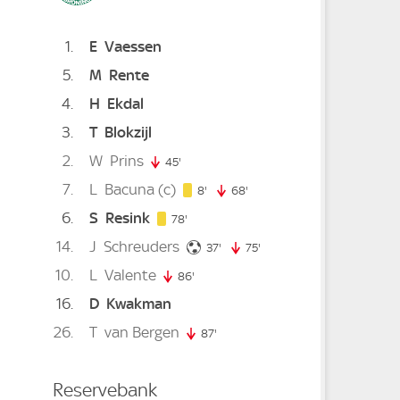
1
E
Vaessen
5
M
Rente
4
H
Ekdal
3
T
Blokzijl
2
W
Prins
45'
45. minute
7
L
Bacuna
(c)
8. minute
8'
68'
68. minute
6
S
Resink
78. minute
78'
14
J
Schreuders
 minute
37. minute
37'
75'
75. minute
10
L
Valente
86'
86. minute
16
D
Kwakman
ute
26
T
van Bergen
87'
87. minute
Reservebank