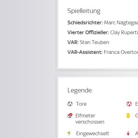
Spielleitung
Schiedsrichter:
Marc Nagtegaa
Vierter Offizieller:
Clay Rupert
VAR:
Stan Teuben
VAR-Assistent:
Franca Overt
Legende
Tore
E
Elfmeter
G
verschossen
Eingewechselt
A