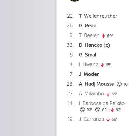
22
T
Wellenreuther
26
G
Read
3
T
Beelen
60'
60. minute
33
D
Hancko
(c)
5
G
Smal
4
I
Hwang
65'
65. minute
7
J
Moder
23
A
Hadj Moussa
10.
10'
27
A
Milambo
65'
65. minute
14
I
Barbosa da Paixão
33. minute
82. minute
33'
82'
83'
83. min
19
J
Carranza
65'
65. minute