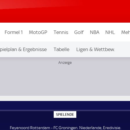
Formel 1
MotoGP
Tennis
Golf
NBA
NHL
Meh
pielplan & Ergebnisse
Tabelle
Ligen & Wettbew.
sie
S
SPIELENDE
P
I
E
Feyenoord Rotterdam - FC Groningen. Niederlande, Eredivisie.