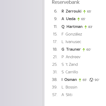
Reservebank
6
R
Zerrouki
65'
65. minute
9
A
Ueda
65'
65. minute
11
Q
Hartman
83'
83. minut
15
F
González
17
L
Ivanusec
18
G
Trauner
60'
60. minut
21
P
Andreev
25
S
’t Zand
31
S
Carrillo
38
I
Osman
90. 
65'
65. minute
90'
39
L
Bossin
57
A
Sliti