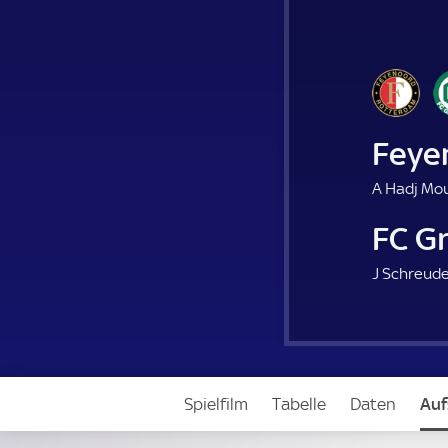
Feye
A Hadj Mou
FC G
J Schreude
Spielfilm
Tabelle
Daten
Auf