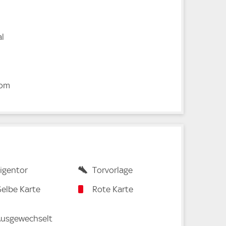
l
i
oom
igentor
Torvorlage
elbe Karte
Rote Karte
usgewechselt