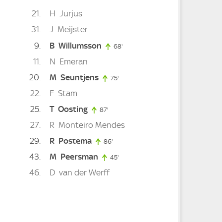
21
H
Jurjus
31
J
Meijster
9
B
Willumsson
68'
68. minute
e
11
N
Emeran
20
M
Seuntjens
75'
75. minute
22
F
Stam
e
25
T
Oosting
87'
87. minute
27
R
Monteiro Mendes
29
R
Postema
86'
86. minute
43
M
Peersman
45'
45. minute
minute
46
D
van der Werff