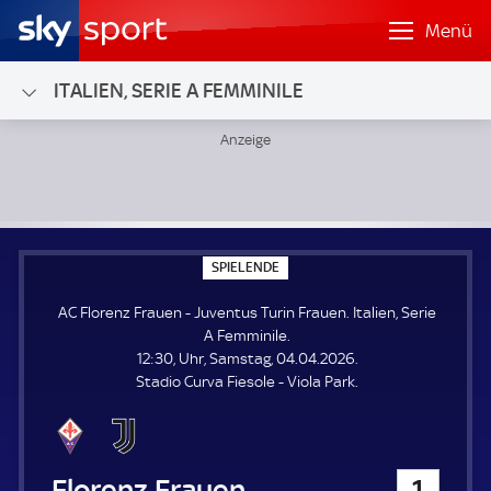
Menü
ITALIEN, SERIE A FEMMINILE
AC Florenz Frauen - Juventus Turin Frauen; Italien, Serie A
S
SPIELENDE
P
I
AC Florenz Frauen - Juventus Turin Frauen. Italien, Serie
E
L
A Femminile.
E
12:30, Uhr, Samstag, 04.04.2026.
N
D
Stadio Curva Fiesole - Viola Park.
E
AC Florenz Frauen
1