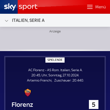
Menü
ITALIEN, SERIE A
AC Florenz - AS Rom; Italien, Serie A
S
SPIELENDE
P
I
AC Florenz - AS Rom. Italien, Serie A.
E
L
20:45, Uhr, Sonntag, 27.10.2024.
E
Z
Artemio Franchi
Zuschauer:
20.440.
N
D
u
E
s
c
h
AC Florenz
5
a