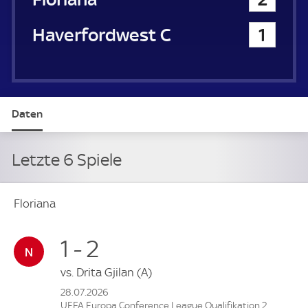
a
u
Haverfordwest County
1
e
r
Daten
Letzte 6 Spiele
Floriana
1 - 2
vs.
Drita Gjilan
(A)
28.07.2026
UEFA Europa Conference League Qualifikation 2.