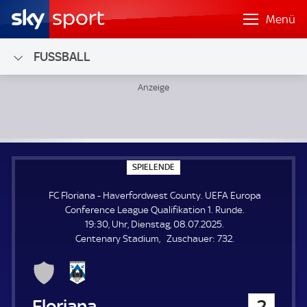
Menü
FUSSBALL
FC Floriana - Haverfordwest County; UEFA Europa Conferen
S
SPIELENDE
P
I
FC Floriana - Haverfordwest County. UEFA Europa
E
L
Conference League Qualifikation 1. Runde.
E
19:30, Uhr, Dienstag, 08.07.2025.
N
D
Z
Centenary Stadium
Zuschauer:
732.
E
u
s
c
h
FC Floriana
2