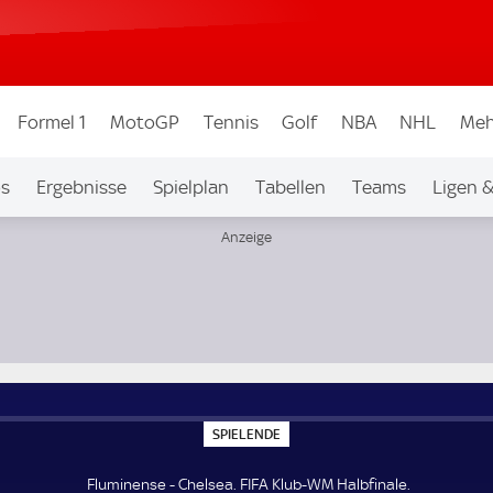
Formel 1
MotoGP
Tennis
Golf
NBA
NHL
Meh
os
Ergebnisse
Spielplan
Tabellen
Teams
Ligen 
S
SPIELENDE
P
I
E
Fluminense - Chelsea. FIFA Klub-WM Halbfinale.