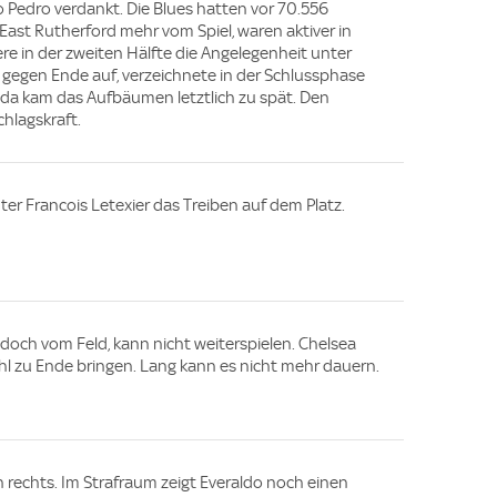
Pedro verdankt. Die Blues hatten vor 70.556
ast Rutherford mehr vom Spiel, waren aktiver in
e in der zweiten Hälfte die Angelegenheit unter
st gegen Ende auf, verzeichnete in der Schlussphase
 da kam das Aufbäumen letztlich zu spät. Den
hlagskraft.
er Francois Letexier das Treiben auf dem Platz.
 doch vom Feld, kann nicht weiterspielen. Chelsea
ahl zu Ende bringen. Lang kann es nicht mehr dauern.
n rechts. Im Strafraum zeigt Everaldo noch einen