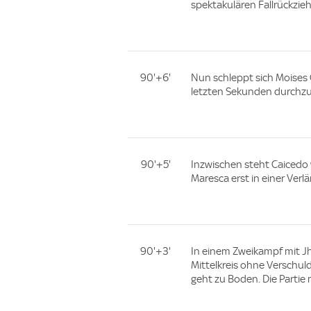
spektakulären Fallrückziehe
90'+6'
Nun schleppt sich Moises C
letzten Sekunden durchzu
90'+5'
Inzwischen steht Caicedo 
Maresca erst in einer Ver
90'+3'
In einem Zweikampf mit J
Mittelkreis ohne Verschu
geht zu Boden. Die Parti