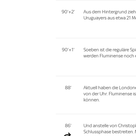
90'+2'
Aus dem Hintergrund zieh
Uruguayers aus etwa 21 M
90'+1'
Soeben ist die reguläre Sp
werden Fluminense noch 
88'
Aktuell haben die Londoner
von der Uhr. Fluminense i
können.
86'
Und anstelle von Christop
Schlussphase bestreiten. M