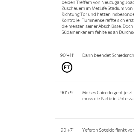
beiden Treffern von Neuzugang Joao 
Zuschauern im MetLife Stadium von E
Richtung Tor und hatten insbesonder
Kontrolle. Fluminense raffte sich er
die meisten seiner Abschlüsse. Doch
Südamerikanern fehlte es an Durchsc
90'+11'
Dann beendet Schiedsricht
90'+9'
Moises Caicedo geht jetzt
muss die Partie in Unterz
90'+7'
Yeferon Soteldo flankt vo