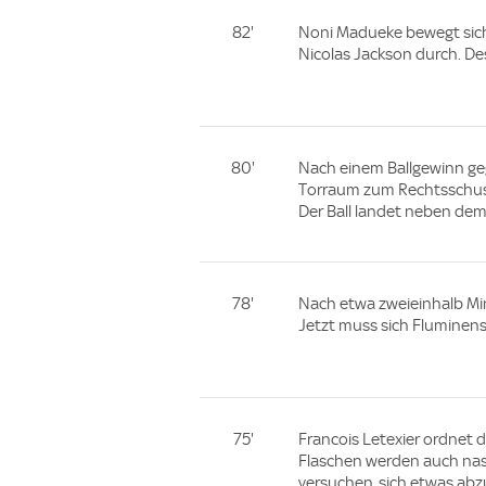
82'
Noni Madueke bewegt sich 
Nicolas Jackson durch. De
80'
Nach einem Ballgewinn ge
Torraum zum Rechtsschuss,
Der Ball landet neben de
78'
Nach etwa zweieinhalb Mi
Jetzt muss sich Fluminense
75'
Francois Letexier ordnet 
Flaschen werden auch nass
versuchen, sich etwas abz