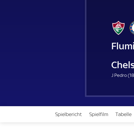
Flum
Chel
J Pedro (
18
Spielbericht
Spielfilm
Tabelle