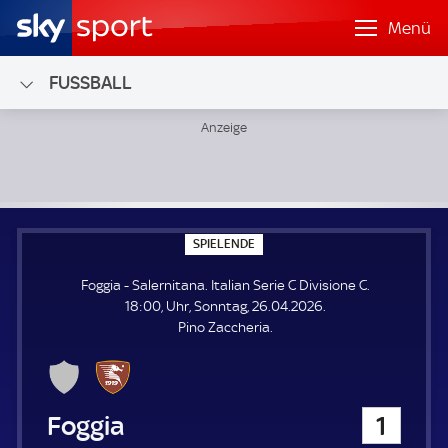
Menü
FUSSBALL
Foggia - Salernitana; Italian Serie C Divisione C
S
SPIELENDE
P
I
Foggia - Salernitana. Italian Serie C Divisione C.
E
L
18:00, Uhr, Sonntag, 26.04.2026.
E
Pino Zaccheria.
N
D
E
Foggia
1