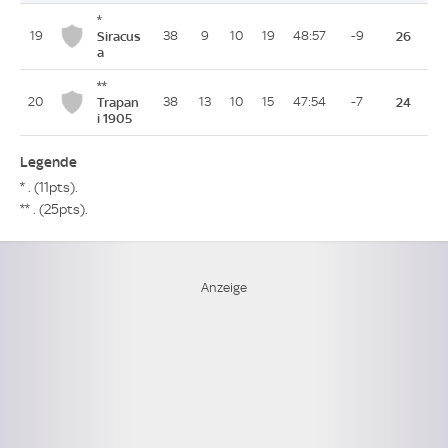
*
19
Siracus
38
9
10
19
48:57
-9
26
a
**
20
Trapan
38
13
10
15
47:54
-7
24
i 1905
Legende
* . (11pts).
** . (25pts).