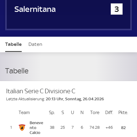
Salernitana
3
Tabelle
Daten
Tabelle
Italian Serie C Divisione C
20:13 Uhr, Sonntag, 26.04.2026
Letzte Aktualisierung:
Team
Team
Sp.
Spiele
S
Siege
U
Unentschieden
N
Niederlagen
Tore
Tore
Diff.
Differenz
Pkte.
Pun
Platz
Beneve
1
nto
38
25
7
6
74:28
+46
82
Calcio