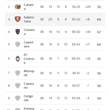
Catani
2
38
19
13
6
54:25
+29
70
a
Salerni
3
38
20
9
9
50:42
+8
69
tana
Cosenz
4
38
19
10
9
58:40
+18
67
a
Casert
5
38
19
9
10
55:44
+11
66
ana
FC
6
Croton
38
18
7
13
59:40
+19
61
e
Monop
7
38
15
11
12
39:41
-2
56
oli
Casara
8
38
16
8
14
56:57
-1
56
no
Cerign
9
38
14
12
12
50:54
-4
54
ola
Potenz