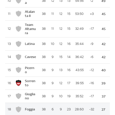
10
38
12
13
13
54:56
-2
49
a
Atalan
11
38
11
12
15
53:50
+3
45
ta II
Team
12
Altamu
38
11
12
15
32:49
-17
45
ra
Latina
13
38
10
12
16
35:44
-9
42
Cavese
14
38
9
15
14
36:42
-6
42
Picern
15
38
9
13
16
43:55
-12
40
o
Sorren
16
38
9
12
17
39:55
-16
39
to
Giuglia
17
38
9
10
19
35:52
-17
37
no
Foggia
18
38
6
9
23
28:60
-32
27