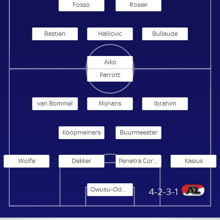
Fosso
Rosier
Bastien
Halilovic
Bullaude
Aiko
Parrott
van Bommel
Mijnans
Ibrahim
Koopmeiners
Buurmeester
Wolfe
Dekker
Penetra Correia
Kasius
Owusu-Oduro
AZ Alkmaar
4-2-3-1