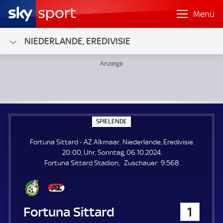
Menü
NIEDERLANDE, EREDIVISIE
Fortuna Sittard - AZ Alkmaar; Niederlande, Eredivisie
S
SPIELENDE
P
I
Fortuna Sittard - AZ Alkmaar. Niederlande, Eredivisie.
E
L
20:00, Uhr, Sonntag, 06.10.2024.
E
Z
Fortuna Sittard Stadion
Zuschauer:
9.568.
N
D
u
E
s
c
h
Fortuna Sittard
1
a