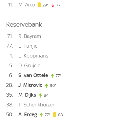
11
M
Aiko
29. minute
29'
77'
77. minute
Reservebank
71
R
Bayram
77
L
Tunjic
1
L
Koopmans
5
D
Grujcic
6
S
van Ottele
77'
77. minute
28
J
Mitrovic
90'
90. minute
35
M
Dijks
84'
84. minute
38
T
Schenkhuizen
50
A
Erceg
83. minute
77'
77. minute
83'