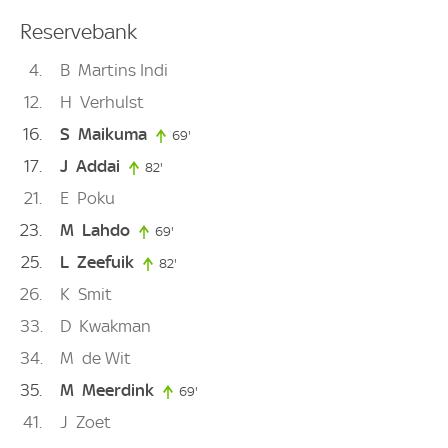
Reservebank
4
B
Martins Indi
12
H
Verhulst
16
S
Maikuma
69'
69. minute
17
J
Addai
82'
82. minute
21
E
Poku
23
M
Lahdo
69'
69. minute
25
L
Zeefuik
82'
82. minute
26
K
Smit
33
D
Kwakman
34
M
de Wit
35
M
Meerdink
69'
69. minute
41
J
Zoet