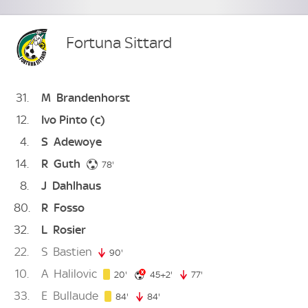
Fortuna Sittard
31
M
Brandenhorst
12
Ivo Pinto
(c)
4
S
Adewoye
14
R
Guth
78. minute
78'
8
J
Dahlhaus
80
R
Fosso
32
L
Rosier
22
S
Bastien
90'
90. minute
10
A
Halilovic
20. minute
47. minute
20'
45+2'
77'
77. minute
33
E
Bullaude
84. minute
84'
84'
84. minute