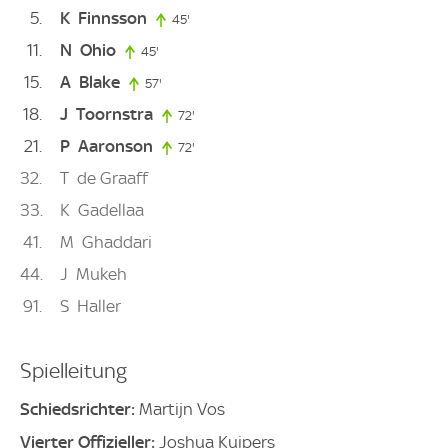
5
K
Finnsson
45'
45. minute
11
N
Ohio
45'
45. minute
15
A
Blake
57'
57. minute
18
J
Toornstra
72'
72. minute
21
P
Aaronson
72'
72. minute
32
T
de Graaff
33
K
Gadellaa
41
M
Ghaddari
44
J
Mukeh
91
S
Haller
Spielleitung
Schiedsrichter:
Martijn Vos
Vierter Offizieller:
Joshua Kuipers