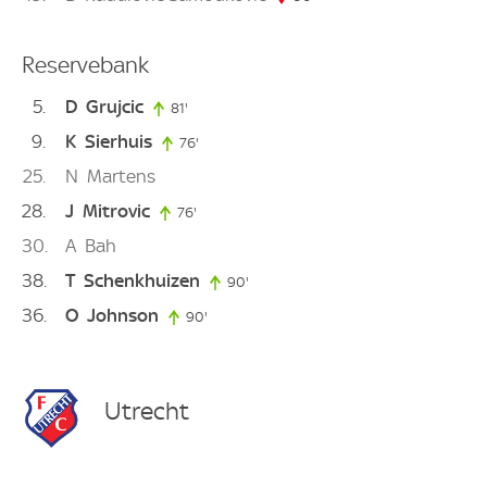
Reservebank
5
D
Grujcic
81'
81. minute
9
K
Sierhuis
76'
76. minute
25
N
Martens
28
J
Mitrovic
76'
76. minute
30
A
Bah
38
T
Schenkhuizen
90'
90. minute
36
O
Johnson
90'
90. minute
Utrecht