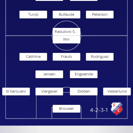
Tunjic
Bullaude
Peterson
Radulovic Samoukovic
Min
Cathline
Fraulo
Rodriguez
Jensen
Engwanda
El Karouani
Viergever
Didden
Vesterlund
Brouwer
FC Utrecht
4-2-3-1