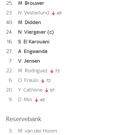
25
M
Brouwer
23
N
Vesterlund
45'
45. minute
40
M
Didden
24
N
Viergever
(c)
16
S
El Karouani
27
A
Engwanda
7
V
Jensen
22
M
Rodriguez
72'
72. minute
6
O
Fraulo
72'
72. minute
20
Y
Cathline
57'
57. minute
9
D
Min
45'
45. minute
Reservebank
3
M
van der Hoorn