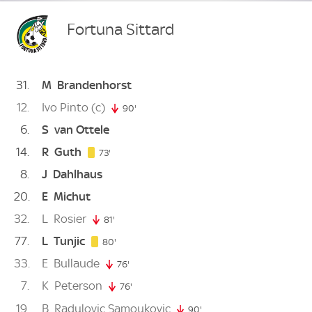
Fortuna Sittard
31
M
Brandenhorst
12
Ivo Pinto
(c)
90'
90. minute
6
S
van Ottele
14
R
Guth
73. minute
73'
8
J
Dahlhaus
20
E
Michut
32
L
Rosier
81'
81. minute
77
L
Tunjic
80. minute
80'
33
E
Bullaude
76'
76. minute
7
K
Peterson
76'
76. minute
19
B
Radulovic Samoukovic
90'
90. minute