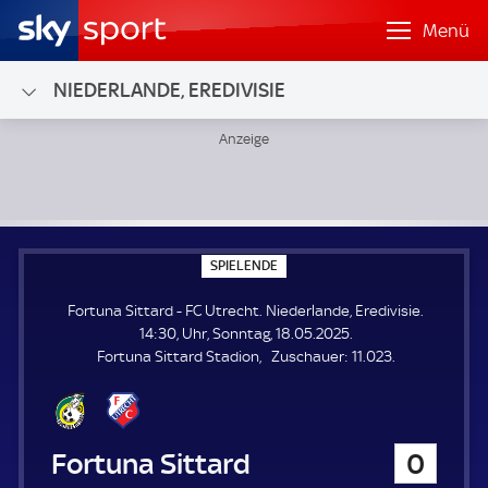
Menü
NIEDERLANDE, EREDIVISIE
Fortuna Sittard - FC Utrecht; Niederlande, Eredivisie
S
SPIELENDE
P
I
Fortuna Sittard - FC Utrecht. Niederlande, Eredivisie.
E
L
14:30, Uhr, Sonntag, 18.05.2025.
E
Z
Fortuna Sittard Stadion
Zuschauer:
11.023.
N
D
u
E
s
c
h
Fortuna Sittard
0
a