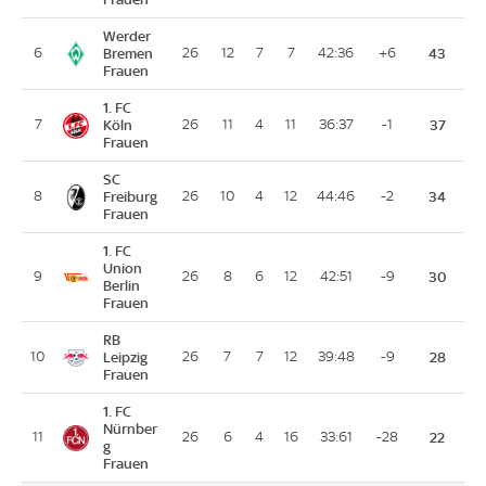
Werder
6
Bremen
26
12
7
7
42:36
+6
43
Frauen
1. FC
7
Köln
26
11
4
11
36:37
-1
37
Frauen
SC
8
Freiburg
26
10
4
12
44:46
-2
34
Frauen
1. FC
Union
9
26
8
6
12
42:51
-9
30
Berlin
Frauen
RB
10
Leipzig
26
7
7
12
39:48
-9
28
Frauen
1. FC
Nürnber
11
26
6
4
16
33:61
-28
22
g
Frauen