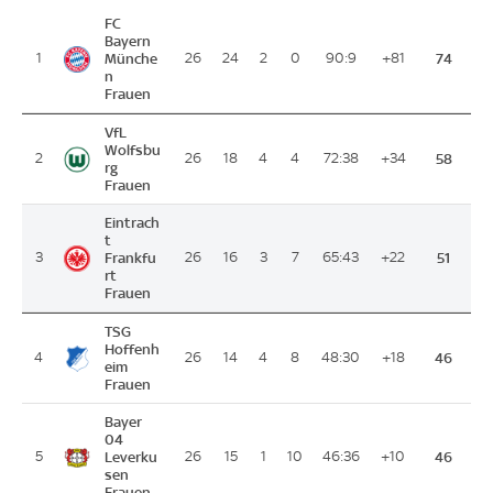
FC
Bayern
1
Münche
26
24
2
0
90:9
+81
74
n
Frauen
VfL
Wolfsbu
2
26
18
4
4
72:38
+34
58
rg
Frauen
Eintrach
t
3
Frankfu
26
16
3
7
65:43
+22
51
rt
Frauen
TSG
Hoffenh
4
26
14
4
8
48:30
+18
46
eim
Frauen
Bayer
04
5
Leverku
26
15
1
10
46:36
+10
46
sen
Frauen