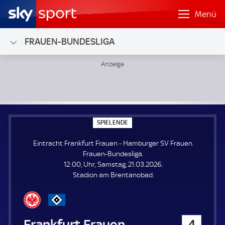
Menü
FRAUEN-BUNDESLIGA
Eintracht Frankfurt Frauen - Hamburger SV Frauen; Fraue
S
SPIELENDE
P
I
Eintracht Frankfurt Frauen - Hamburger SV Frauen.
E
L
Frauen-Bundesliga.
E
12:00, Uhr, Samstag, 21.03.2026.
N
D
Stadion am Brentanobad.
E
Eintracht Frankfurt Frauen
4