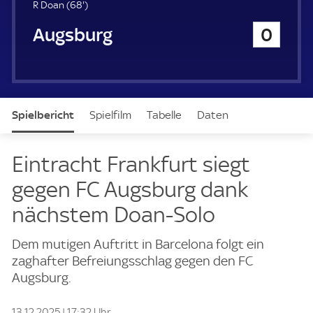
u
6
R Doan (
68'
)
e
8
FC Augsburg
0
r
.
m
i
n
u
t
Spielbericht
Spielfilm
Tabelle
Daten
e
Aufstellung
Live
Eintracht Frankfurt siegt
gegen FC Augsburg dank
nächstem Doan-Solo
Dem mutigen Auftritt in Barcelona folgt ein
zaghafter Befreiungsschlag gegen den FC
Augsburg.
13.12.2025 | 17:32 Uhr