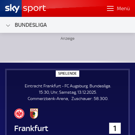
Menü
BUNDESLIGA
Eintracht Frankfurt - FC Augsburg; Bundesliga
S
SPIELENDE
P
I
Eintracht Frankfurt - FC Augsburg. Bundesliga.
E
L
15:30, Uhr, Samstag, 13.12.2025.
E
Z
Commerzbank-Arena
Zuschauer:
58.300.
N
D
u
E
s
c
h
Eintracht Frankfurt
1
a