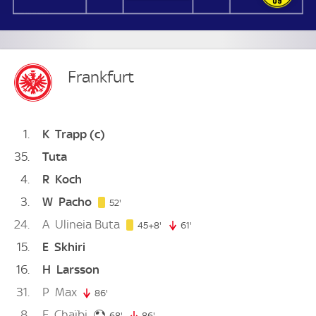
Frankfurt
1
K
Trapp
(c)
35
Tuta
4
R
Koch
3
W
Pacho
52. minute
52'
24
A
Ulineia Buta
53. minute
45+8'
61'
61. minute
15
E
Skhiri
16
H
Larsson
31
P
Max
86'
86. minute
8
F
Chaïbi
68. minute
68'
86'
86. minute