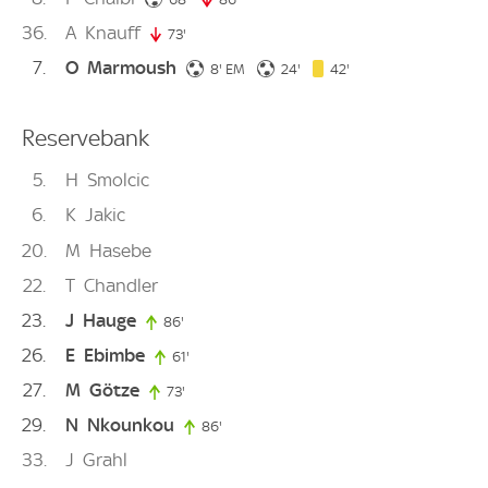
36
A
Knauff
73'
73. minute
7
O
Marmoush
8. minute
24. minute
42. minute
8'
EM
24'
42'
Reservebank
5
H
Smolcic
6
K
Jakic
20
M
Hasebe
22
T
Chandler
23
J
Hauge
86'
86. minute
26
E
Ebimbe
61'
61. minute
27
M
Götze
73'
73. minute
29
N
Nkounkou
86'
86. minute
33
J
Grahl