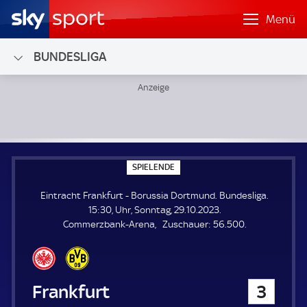
Menü
BUNDESLIGA
Eintracht Frankfurt - Borussia Dortmund; Bundesliga
S
SPIELENDE
P
I
Eintracht Frankfurt - Borussia Dortmund. Bundesliga.
E
L
15:30, Uhr, Sonntag, 29.10.2023.
E
Z
Commerzbank-Arena
Zuschauer:
56.500.
N
D
u
E
s
c
h
Eintracht Frankfurt
3
a