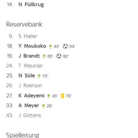
14
N
Füllkrug
Reservebank
9
S
Haller
18
Y
Moukoko
54. minute
45'
45. minute
54'
19
J
Brandt
82. minute
65'
65. minute
82'
24
T
Meunier
25
N
Süle
70'
70. minute
26
J
Ryerson
27
K
Adeyemi
76. minute
45'
45. minute
76'
33
A
Meyer
26'
26. minute
43
J
Gittens
Spielleitung