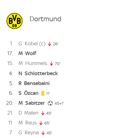
Dortmund
1
G
Kobel
(c)
26'
26. minute
17
M
Wolf
15
M
Hummels
70'
70. minute
4
N
Schlotterbeck
5
R
Bensebaini
6
S
Özcan
11. minute
11'
20
M
Sabitzer
46. minute
45+1'
21
D
Malen
45'
45. minute
11
M
Reus
65'
65. minute
7
G
Reyna
45'
45. minute