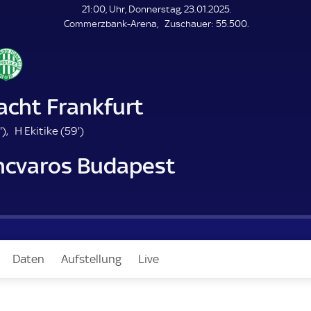
L
21:00, Uhr, Donnerstag, 23.01.2025.
E
Z
Commerzbank-Arena
Zuschauer:
55.500.
N
D
u
E
s
c
h
a
acht Frankfurt
u
e
4
5
'
)
H Ekitike (
59'
)
r
9
9
ncvaros Budapest
.
.
m
m
i
i
n
n
u
u
t
t
e
e
Daten
Aufstellung
Live