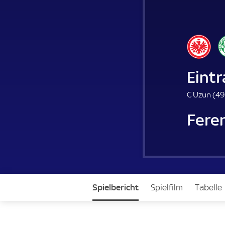
Eintr
C Uzun (
49
Fere
Spielbericht
Spielfilm
Tabelle