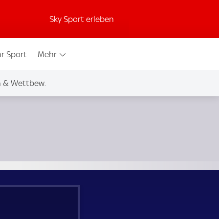
Sky Sport erleben
r Sport
Mehr
n & Wettbew.