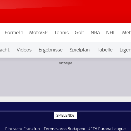
Formel 1
MotoGP
Tennis
Golf
NBA
NHL
Meh
icht
Videos
Ergebnisse
Spielplan
Tabelle
Lige
 League
S
SPIELENDE
P
I
E
Eintracht Frankfurt - Ferencvaros Budapest. UEFA Europa League.