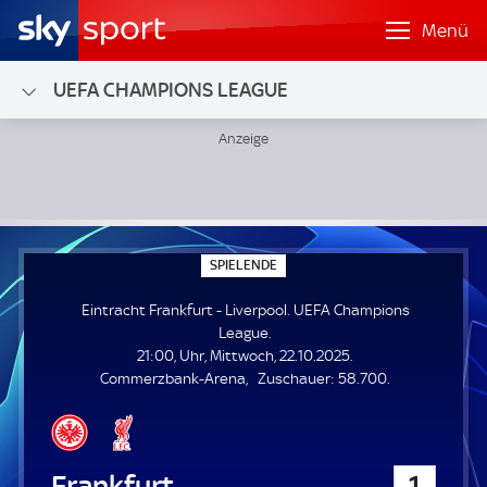
Menü
UEFA CHAMPIONS LEAGUE
Eintracht Frankfurt - Liverpool; UEFA Champions League
S
SPIELENDE
P
I
Eintracht Frankfurt - Liverpool. UEFA Champions
E
L
League.
E
21:00, Uhr, Mittwoch, 22.10.2025.
N
D
Z
Commerzbank-Arena
Zuschauer:
58.700.
E
u
s
c
h
Eintracht Frankfurt
1