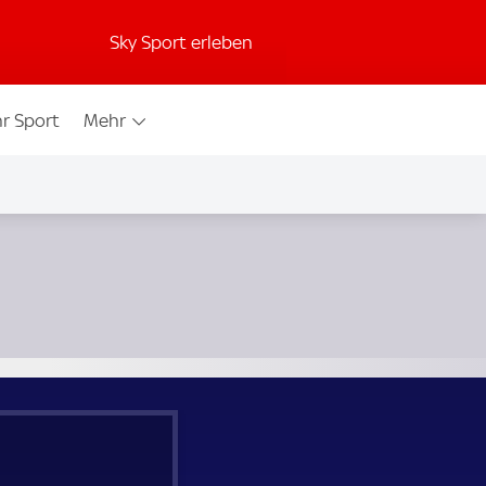
Sky Sport erleben
r Sport
Mehr