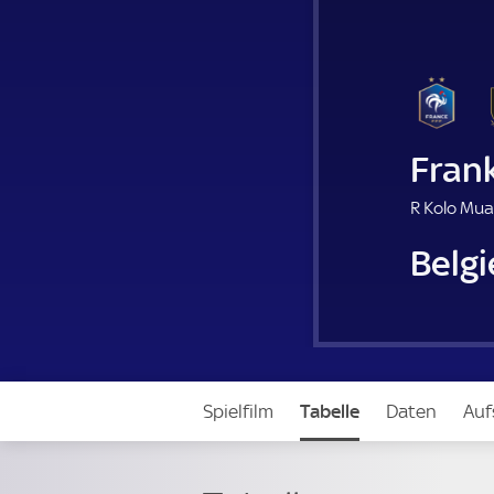
Fran
R Kolo Mua
Belg
Spielfilm
Tabelle
Daten
Auf