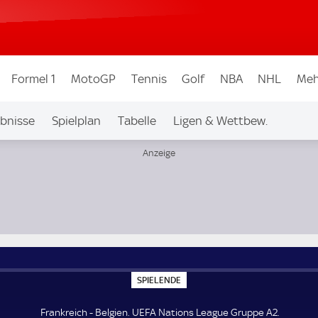
Formel 1
MotoGP
Tennis
Golf
NBA
NHL
Meh
bnisse
Spielplan
Tabelle
Ligen & Wettbew.
S
SPIELENDE
P
I
E
Frankreich - Belgien. UEFA Nations League Gruppe A2.