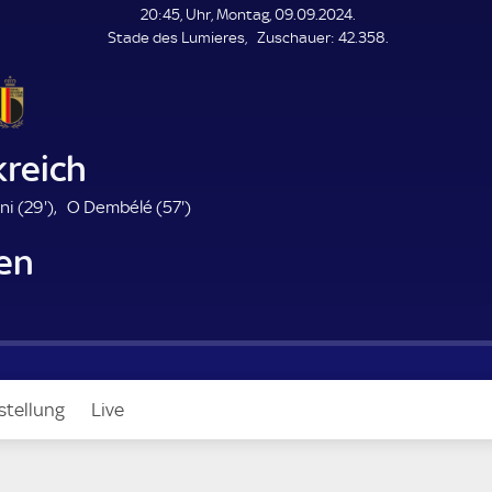
L
20:45, Uhr, Montag, 09.09.2024.
E
Z
Stade des Lumieres
Zuschauer:
42.358.
N
D
u
E
s
c
h
a
kreich
u
e
2
5
ni (
29'
)
O Dembélé (
57'
)
r
9
7
ien
.
.
m
m
i
i
n
n
u
u
t
t
e
e
stellung
Live