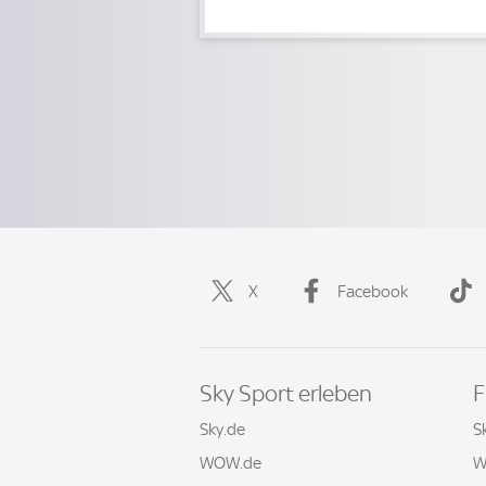
X
Facebook
Sky Sport erleben
F
Sky.de
S
WOW.de
W