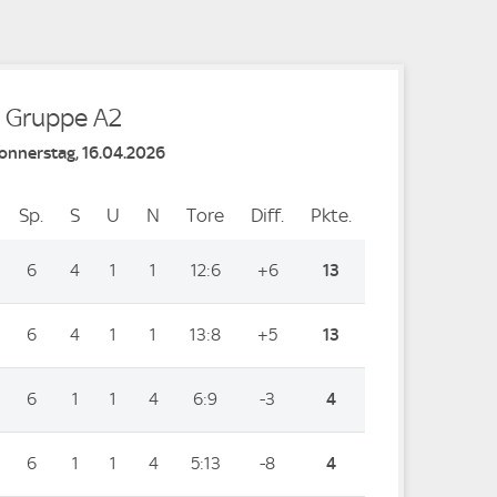
- Gruppe A2
Donnerstag, 16.04.2026
Sp.
Spiele
S
Siege
U
Unentschieden
N
Niederlagen
Tore
Tore
Diff.
Differenz
Pkte.
Punkte
6
4
1
1
12:6
+6
13
6
4
1
1
13:8
+5
13
6
1
1
4
6:9
-3
4
6
1
1
4
5:13
-8
4