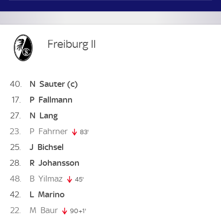
Freiburg II
40
N
Sauter
(c)
17
P
Fallmann
27
N
Lang
23
P
Fahrner
83'
83. minute
25
J
Bichsel
28
R
Johansson
48
B
Yilmaz
45'
45. minute
42
L
Marino
22
M
Baur
90+1'
91. minute