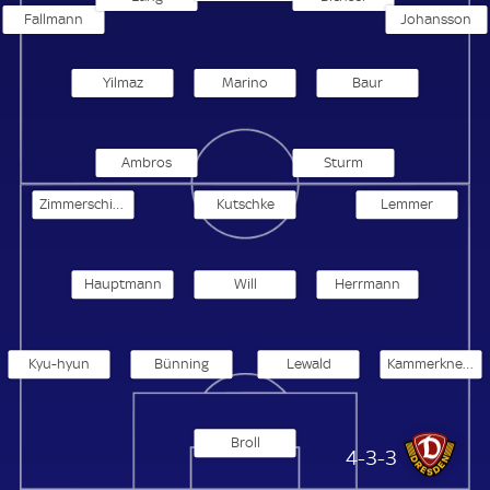
Fallmann
Johansson
Yilmaz
Marino
Baur
Ambros
Sturm
Zimmerschied
Kutschke
Lemmer
Hauptmann
Will
Herrmann
Kyu-hyun
Bünning
Lewald
Kammerknecht
Broll
Dynamo Dresden
4-3-3