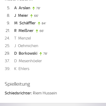
5
A
Arslan
78'
78. minute
8
J
Meier
66'
66. minute
9
M
Schäffler
84'
84. minute
21
R
Meißner
66'
66. minute
24
T
Menzel
25
J
Oehmichen
29
D
Borkowski
78'
78. minute
37
D
Mesenhöeler
39
K
Ehlers
Spielleitung
Schiedsrichter:
Riem Hussein