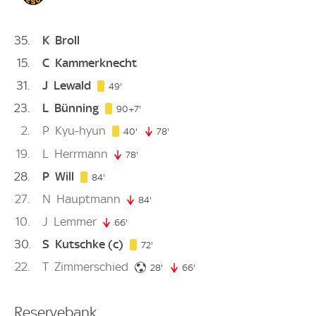
35
K
Broll
15
C
Kammerknecht
31
J
Lewald
49. minute
49'
23
L
Bünning
97. minute
90+7'
2
P
Kyu-hyun
40. minute
40'
78'
78. minute
19
L
Herrmann
78'
78. minute
28
P
Will
84. minute
84'
27
N
Hauptmann
84'
84. minute
10
J
Lemmer
66'
66. minute
30
S
Kutschke
(c)
72. minute
72'
22
T
Zimmerschied
28. minute
28'
66'
66. minute
Reservebank