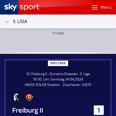
Menü
3. LIGA
SC Freiburg II - Dynamo Dresden; 3. Liga
S
SPIELENDE
P
I
SC Freiburg II - Dynamo Dresden. 3. Liga.
E
L
19:30, Uhr, Sonntag, 14.04.2024.
E
Z
MAGE SOLAR Stadion
Zuschauer:
3.870.
N
D
u
E
s
c
h
SC Freiburg II
1
a