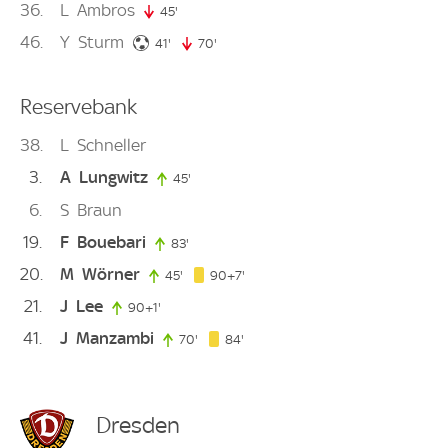
36
L
Ambros
45'
45. minute
46
Y
Sturm
41. minute
41'
70'
70. minute
Reservebank
38
L
Schneller
3
A
Lungwitz
45'
45. minute
6
S
Braun
19
F
Bouebari
83'
83. minute
20
M
Wörner
97. minute
45'
45. minute
90+7'
21
J
Lee
90+1'
91. minute
41
J
Manzambi
84. minute
70'
70. minute
84'
Dresden