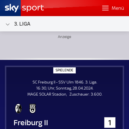
Menü
3. LIGA
SC Freiburg II - SSV Ulm 1846; 3. Liga
S
SPIELENDE
P
I
SC Freiburg II - SSV Ulm 1846. 3. Liga.
E
L
16:30, Uhr, Sonntag, 28.04.2024.
E
Z
MAGE SOLAR Stadion
Zuschauer:
3.600.
N
D
u
E
s
c
h
SC Freiburg II
1
a