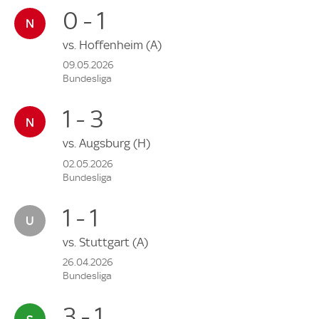
0 - 1
vs.
Hoffenheim
(A)
09.05.2026
Bundesliga
1 - 3
vs.
Augsburg
(H)
02.05.2026
Bundesliga
1 - 1
vs.
Stuttgart
(A)
26.04.2026
Bundesliga
3 - 1