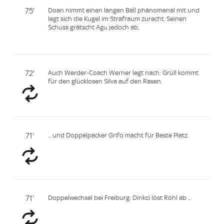
75'
Doan nimmt einen langen Ball phänomenal mit und
legt sich die Kugel im Strafraum zurecht. Seinen
Schuss grätscht Agu jedoch ab.
72'
Auch Werder-Coach Werner legt nach: Grüll kommt
für den glücklosen Silva auf den Rasen.
71'
... und Doppelpacker Grifo macht für Beste Platz.
71'
Doppelwechsel bei Freiburg: Dinkci löst Röhl ab ...