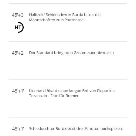
45'+3'
Halbzeit! Schiedsrichter Burda bittet die
Mannschaften zum Pausentee.
45'+2'
Der Standard bringt den Gästen aber nichts ein.
45'+1'
Lienhart fälscht einen langen Ball von Pieper ins
Toraus ab - Ecke für Bremen.
45'+1'
Schiedsrichter Burda lässt drei Minuten nachspielen.