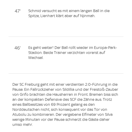
47'
Schmid versucht es mit einem langen Ball in die
Spitze, Lienhart klärt aber auf Njinmah.
46'
Es geht weiter! Der Ball rollt wieder im Europa-Park-
Stadion. Beide Trainer verzichten vorerst auf
Wechsel.
Der SC Freiburg geht mit einer verdienten 2:0-Führung in die
Pause. Ein Fallrückzieher von Sildillia und der Freistoß-Zauber
von Grifo brachten die Hausherren in Front. Bremen biss sich
an der kompakten Defensive des SCF die Zähne aus. Trotz
eines Ballbesitzes von 69 Prozent gelang es den
Norddeutschen nicht, sich konsequent vor das Tor von
Atubolu zu kombinieren. Der vergebene Elfmeter von Silva
wenige Minuten vor der Pause schmerzt die Gäste daher
umso mehr.