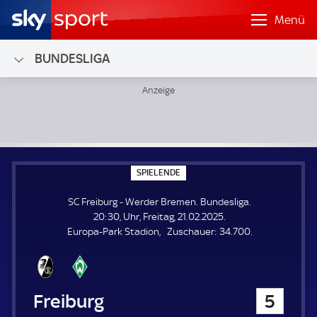
Menü
BUNDESLIGA
SC Freiburg - Werder Bremen; Bundesliga
S
SPIELENDE
P
I
SC Freiburg - Werder Bremen. Bundesliga.
E
L
20:30, Uhr, Freitag, 21.02.2025.
E
Z
Europa-Park Stadion
Zuschauer:
34.700.
N
D
u
E
s
c
h
SC Freiburg
5
a