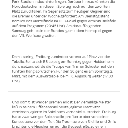
Park-Stadion indes hinterfragen. Darüber hinaus könnten die
Norddeutschen an diesem Spieltag noch auf den zwölften
Platz zurückfallen. Im Gegensatz zum heutigen Gegner sind
die Bremer unter der Woche gefordert. Am Dienstag steht
nämlich das Viertelfinale im DFB-Pokal gegen Arminia Bielefeld
auf dem Programm (20:45 Uhr). Am darauffolgenden
Samstag geht es in der Bundesliga mit dem Heimspiel gegen
den VfL Wolfsburg weiter.
Damit springt Freiburg zumindest vorerst auf Platz vier der
Tabelle. Sollte sich RB Leipzig am Sonntag gegen Heidenheim
durchsetzen, würde die Truppe von Trainer Schuster auf den
fünften Rang abrutschen. Für den SC geht es am Sonntag, 2.
März, mit dem Auswärtsspiel beim FC Augsburg weiter (17:30
Uhr).
Und damit ist Werder Bremen erlöst. Der viermalige Meister
ließ in seinem Offensivspiel heute jegliche Kreativität
vermissen, agierte im Spiel nach vorne viel zu statisch. Freiburg
hatte zwar weniger Spielanteile, profiterte aber von seiner
Konsequenz vor dem Tor. Die Traumtore von Sildillia und Grifo
brachten die Hausherren auf die Siegesstraße, zu einem