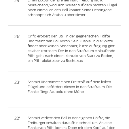
29'
Einen Eckball der Bremer klärt Freiburg nicht
hinreichend, wodurch Weiser auf dem rechten Flügel
noch einmal an den Ball kommt. Seine Hereingabe
schnappt sich Atubolu aber sicher.
26'
Grifo erobert den Ball in der gegnerischen Hälfte
und treibt den Ball voran. Sein Zuspiel in die Spitze
findet aber keinen Abnehmer, kurze Aufregung gibt
es aber trotzdem. Der in den Strafraum einlaufende
Röhl geht nach einem Kontakt von Stark zu Boden,
ein Pfiff bleibt aber zu Recht aus.
23'
Schmid übernimmt einen Freistoß auf dem linken
Flügel und befördert diesen in den Strafraum. Die
Flanke fängt Atubolu ohne Mühe.
22'
Schmid verliert den Ball in der eigenen Hälfte, die
Freiburger schalten daraufhin schnell um. An eine
Flanke von Röhl kommt Doan mit dem Kopf, auf den