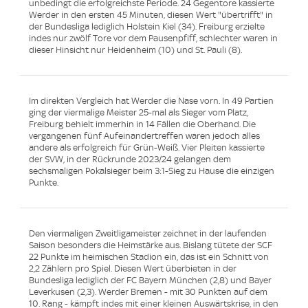
unbedingt die erfolgreichste Periode. 24 Gegentore kassierte
Werder in den ersten 45 Minuten, diesen Wert "übertrifft" in
der Bundesliga lediglich Holstein Kiel (34). Freiburg erzielte
indes nur zwölf Tore vor dem Pausenpfiff, schlechter waren in
dieser Hinsicht nur Heidenheim (10) und St. Pauli (8).
Im direkten Vergleich hat Werder die Nase vorn. In 49 Partien
ging der viermalige Meister 25-mal als Sieger vom Platz,
Freiburg behielt immerhin in 14 Fällen die Oberhand. Die
vergangenen fünf Aufeinandertreffen waren jedoch alles
andere als erfolgreich für Grün-Weiß. Vier Pleiten kassierte
der SVW, in der Rückrunde 2023/24 gelangen dem
sechsmaligen Pokalsieger beim 3:1-Sieg zu Hause die einzigen
Punkte.
Den viermaligen Zweitligameister zeichnet in der laufenden
Saison besonders die Heimstärke aus. Bislang tütete der SCF
22 Punkte im heimischen Stadion ein, das ist ein Schnitt von
2,2 Zählern pro Spiel. Diesen Wert überbieten in der
Bundesliga lediglich der FC Bayern München (2,8) und Bayer
Leverkusen (2,3). Werder Bremen - mit 30 Punkten auf dem
10. Rang - kämpft indes mit einer kleinen Auswärtskrise, in den