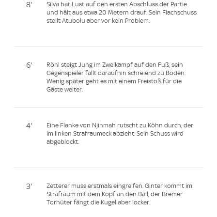
8'
Silva hat Lust auf den ersten Abschluss der Partie
und hält aus etwa 20 Metern drauf. Sein Flachschuss
stellt Atubolu aber vor kein Problem.
6'
Röhl steigt Jung im Zweikampf auf den Fuß, sein
Gegenspieler fällt daraufhin schreiend zu Boden.
Wenig später geht es mit einem Freistoß für die
Gäste weiter.
4'
Eine Flanke von Njinmah rutscht zu Köhn durch, der
im linken Strafraumeck abzieht. Sein Schuss wird
abgeblockt.
3'
Zetterer muss erstmals eingreifen. Ginter kommt im
Strafraum mit dem Kopf an den Ball, der Bremer
Torhüter fängt die Kugel aber locker.