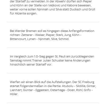
der Startelf zu vermelden. In der Abwehr dürfen sich Pieper
und Köhn an der Stelle von Veljkovic und Kabore beweisen,
weiter vorne sollen Njinmah und Silva statt Ducksch und Grüll
für Akzente sorgen.
Bei Werder Bremen soll es hingegen diese Anfangsformation
richten: Zetterer - Weiser, Pieper, Stark, Jung, Köhn -
Bittencourt, Lynen - Njinmah, Silva, Schmid.
Im Vergleich zum 1:0-Sieg gegen St. Pauli am zurückliegenden
Samstag nimmt Trainer Julian Schuster keine Änderungen
hinsichtlich seiner Startelf vor.
Werfen wir einen Blick auf die Aufstellungen. Der SC Freiburg
startet folgendermaßen in die Partie: Atubolu - Sildillia, Ginter,
Lienhart, Günter - Eggestein, Osterhage - Doan, Röhl, Grifo -
Höler.