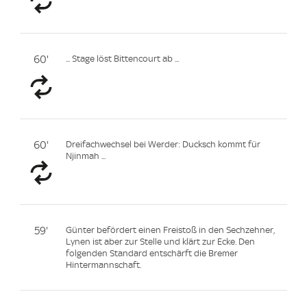
60'
... Stage löst Bittencourt ab ...
60'
Dreifachwechsel bei Werder: Ducksch kommt für
Njinmah ...
59'
Günter befördert einen Freistoß in den Sechzehner,
Lynen ist aber zur Stelle und klärt zur Ecke. Den
folgenden Standard entschärft die Bremer
Hintermannschaft.