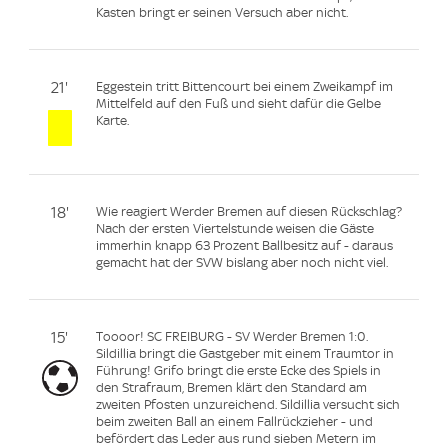
Kasten bringt er seinen Versuch aber nicht.
21'
Eggestein tritt Bittencourt bei einem Zweikampf im
Mittelfeld auf den Fuß und sieht dafür die Gelbe
Karte.
18'
Wie reagiert Werder Bremen auf diesen Rückschlag?
Nach der ersten Viertelstunde weisen die Gäste
immerhin knapp 63 Prozent Ballbesitz auf - daraus
gemacht hat der SVW bislang aber noch nicht viel.
15'
Toooor! SC FREIBURG - SV Werder Bremen 1:0.
Sildillia bringt die Gastgeber mit einem Traumtor in
Führung! Grifo bringt die erste Ecke des Spiels in
den Strafraum, Bremen klärt den Standard am
zweiten Pfosten unzureichend. Sildillia versucht sich
beim zweiten Ball an einem Fallrückzieher - und
befördert das Leder aus rund sieben Metern im