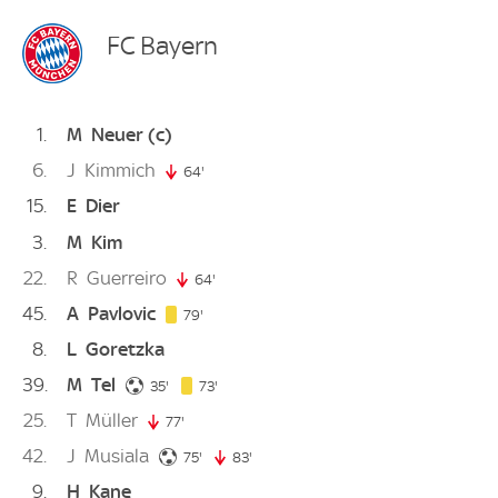
FC Bayern
1
M
Neuer
(c)
6
J
Kimmich
64'
64. minute
15
E
Dier
3
M
Kim
22
R
Guerreiro
64'
64. minute
45
A
Pavlovic
79. minute
79'
8
L
Goretzka
39
M
Tel
35. minute
73. minute
35'
73'
25
T
Müller
77'
77. minute
42
J
Musiala
75. minute
75'
83'
83. minute
9
H
Kane