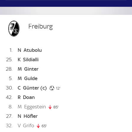
Freiburg
1
N
Atubolu
25
K
Sildialli
28
M
Ginter
5
M
Gulde
30
C
Günter
(c)
12. minute
12'
42
R
Doan
8
M
Eggestein
85'
85. minute
27
N
Höfler
32
V
Grifo
65'
65. minute