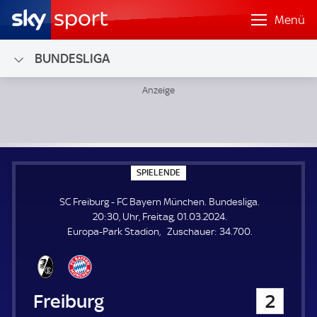
Menü
BUNDESLIGA
SC Freiburg - FC Bayern München; Bundesliga
S
SPIELENDE
P
I
SC Freiburg - FC Bayern München. Bundesliga.
E
L
20:30, Uhr, Freitag, 01.03.2024.
E
Z
Europa-Park Stadion
Zuschauer:
34.700.
N
D
u
E
s
c
h
SC Freiburg
2
a