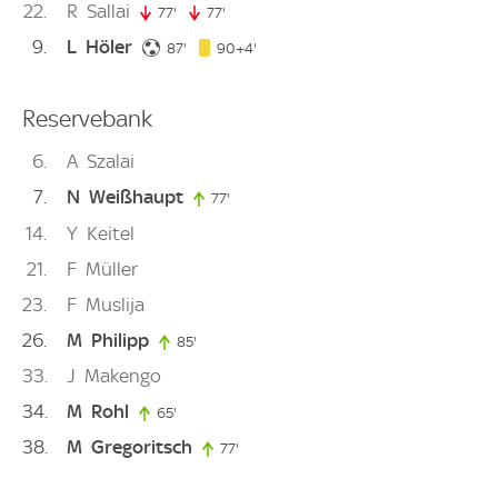
22
R
Sallai
77'
77. minute
77'
77. minute
9
L
Höler
87. minute
94. minute
87'
90+4'
Reservebank
6
A
Szalai
7
N
Weißhaupt
77'
77. minute
14
Y
Keitel
21
F
Müller
23
F
Muslija
26
M
Philipp
85'
85. minute
33
J
Makengo
34
M
Rohl
65'
65. minute
38
M
Gregoritsch
77'
77. minute