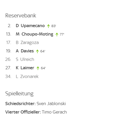
Reservebank
2
D
Upamecano
83'
83. minute
13
M
Choupo-Moting
77'
77. minute
17
B
Zaragoza
19
A
Davies
64'
64. minute
26
S
Ulreich
27
K
Laimer
64'
64. minute
34
L
Zvonarek
Spielleitung
Schiedsrichter:
Sven Jablonski
Vierter Offizieller:
Timo Gerach