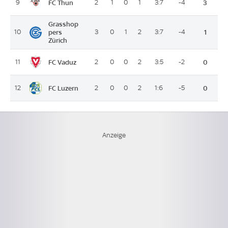
FC Thun
9
2
1
0
1
3:7
-4
3
Grasshop
10
pers
3
0
1
2
3:7
-4
1
Zürich
FC Vaduz
11
2
0
0
2
3:5
-2
0
FC Luzern
12
2
0
0
2
1:6
-5
0