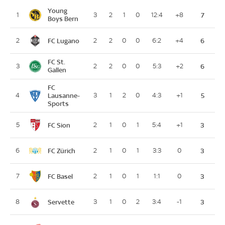
Young
1
3
2
1
0
12:4
+8
7
Boys Bern
FC Lugano
2
2
2
0
0
6:2
+4
6
FC St.
3
2
2
0
0
5:3
+2
6
Gallen
FC
4
Lausanne-
3
1
2
0
4:3
+1
5
Sports
FC Sion
5
2
1
0
1
5:4
+1
3
FC Zürich
6
2
1
0
1
3:3
0
3
FC Basel
7
2
1
0
1
1:1
0
3
Servette
8
3
1
0
2
3:4
-1
3