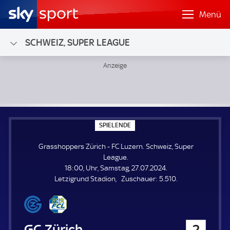
Menü
SCHWEIZ, SUPER LEAGUE
Grasshoppers Zürich - FC Luzern; Schweiz, Super League
S
SPIELENDE
P
I
Grasshoppers Zürich - FC Luzern. Schweiz, Super
E
L
League.
E
18:00, Uhr, Samstag, 27.07.2024.
N
D
Z
Letzigrund Stadion
Zuschauer:
5.510.
E
u
s
c
h
Grasshoppers Zürich
2