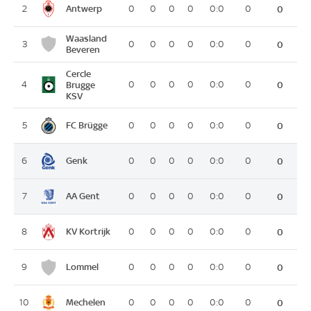
Antwerp
2
0
0
0
0
0:0
0
0
Waasland
3
0
0
0
0
0:0
0
0
Beveren
Cercle
4
Brugge
0
0
0
0
0:0
0
0
KSV
FC Brügge
5
0
0
0
0
0:0
0
0
Genk
6
0
0
0
0
0:0
0
0
AA Gent
7
0
0
0
0
0:0
0
0
KV Kortrijk
8
0
0
0
0
0:0
0
0
Lommel
9
0
0
0
0
0:0
0
0
Mechelen
10
0
0
0
0
0:0
0
0