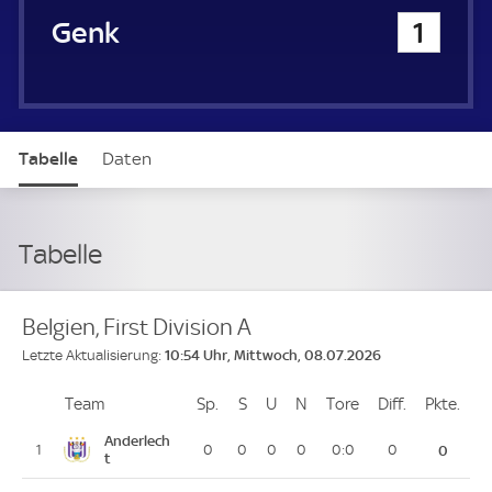
u
Genk
1
e
r
Tabelle
Daten
Tabelle
Belgien, First Division A
10:54 Uhr, Mittwoch, 08.07.2026
Letzte Aktualisierung:
Team
Team
Sp.
Spiele
S
Siege
U
Unentschieden
N
Niederlagen
Tore
Tore
Diff.
Differenz
Pkte.
Pun
Platz
Anderlech
1
0
0
0
0
0:0
0
0
t