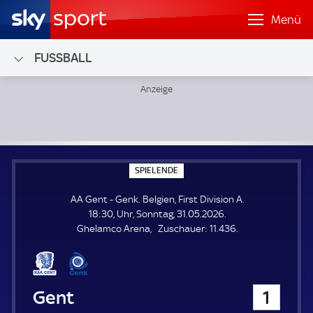
Menü
FUSSBALL
AA Gent - Genk; Belgien, First Division A
S
SPIELENDE
P
I
AA Gent - Genk. Belgien, First Division A.
E
L
18:30, Uhr, Sonntag, 31.05.2026.
E
Z
Ghelamco Arena
Zuschauer:
11.436.
N
D
u
E
s
c
h
AA Gent
1
a