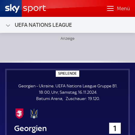
Menü
UEFA NATIONS LEAGUE
Georgien - Ukraine; UEFA Nations League Gruppe B1
S
SPIELENDE
P
I
Georgien - Ukraine. UEFA Nations League Gruppe B1.
E
L
18:00, Uhr, Samstag, 16.11.2024.
E
Z
Batumi Arena
Zuschauer:
19.120.
N
D
u
E
s
c
h
Georgien
1
a