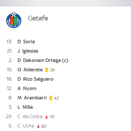
Getafe
13
D
Soria
21
J
Iglesias
2
D
Dakonam Ortega
(c)
15
O
Alderete
29. minute
29'
16
D
Rico Salguero
12
A
Nyom
8
M
Arambarri
42. minute
42'
5
L
Milla
29
C
da Costa
75'
75. minute
6
C
Uche
82'
82. minute