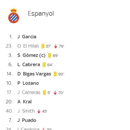
Espanyol
1
J
Garcia
23
O
El Hilali
57. minute
57'
79'
79. minute
3
S
Gómez
(c)
89. minute
89'
6
L
Cabrera
64. minute
64'
14
D
Bigas Vargas
90. minute
90'
10
P
Lozano
17
J
Carreras
5. minute
5'
70'
70. minute
20
A
Kral
40
J
Smith
45'
45. minute
7
J
Puado
24
I
Cardona
79'
79. minute