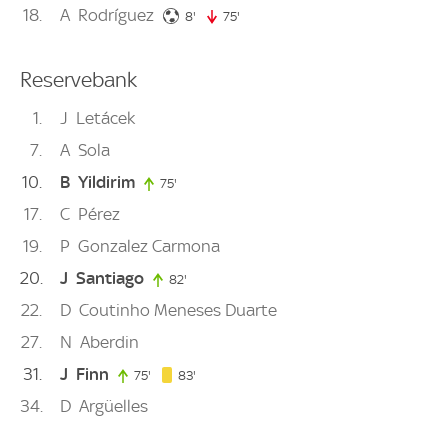
18
A
Rodríguez
8. minute
8'
75'
75. minute
Reservebank
1
J
Letácek
7
A
Sola
10
B
Yildirim
75'
75. minute
17
C
Pérez
19
P
Gonzalez Carmona
20
J
Santiago
82'
82. minute
22
D
Coutinho Meneses Duarte
27
N
Aberdin
31
J
Finn
83. minute
75'
75. minute
83'
34
D
Argüelles