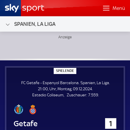
Menü
SPANIEN, LA LIGA
FC Getafe - Espanyol Barcelona; Spanien, La Liga
S
SPIELENDE
P
I
FC Getafe - Espanyol Barcelona. Spanien, La Liga.
E
L
21:00, Uhr, Montag, 09.12.2024.
E
Z
Estadio Coliseum
Zuschauer:
7.559.
N
D
u
E
s
c
h
FC Getafe
1
a