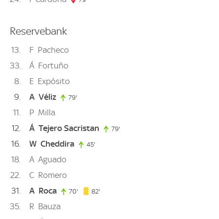
Reservebank
13
F
Pacheco
33
Á
Fortuño
8
E
Expósito
9
A
Véliz
79'
79. minute
11
P
Milla
12
Á
Tejero Sacristan
79'
79. minute
16
W
Cheddira
45'
45. minute
18
A
Aguado
22
C
Romero
31
A
Roca
82. minute
70'
70. minute
82'
35
R
Bauza